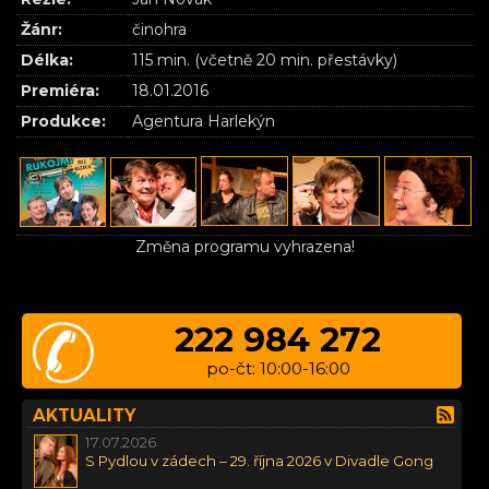
Žánr:
činohra
Délka:
115 min. (včetně 20 min. přestávky)
Premiéra:
18.01.2016
Produkce:
Agentura Harlekýn
Změna programu vyhrazena!
222 984 272
po-čt: 10:00-16:00
AKTUALITY
17.07.2026
S Pydlou v zádech – 29. října 2026 v Divadle Gong