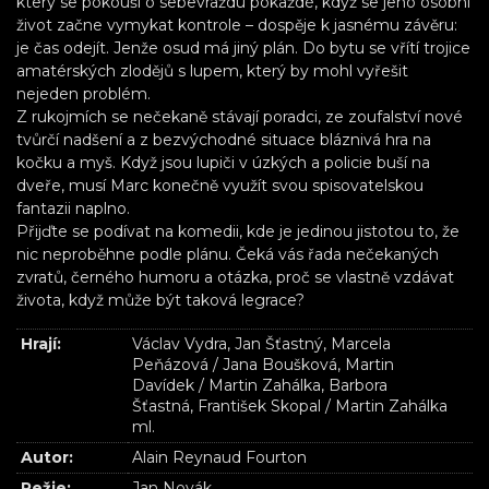
který se pokouší o sebevraždu pokaždé, když se jeho osobní
život začne vymykat kontrole – dospěje k jasnému závěru:
je čas odejít. Jenže osud má jiný plán. Do bytu se vřítí trojice
amatérských zlodějů s lupem, který by mohl vyřešit
nejeden problém.
Z rukojmích se nečekaně stávají poradci, ze zoufalství nové
tvůrčí nadšení a z bezvýchodné situace bláznivá hra na
kočku a myš. Když jsou lupiči v úzkých a policie buší na
dveře, musí Marc konečně využít svou spisovatelskou
fantazii naplno.
Přijďte se podívat na komedii, kde je jedinou jistotou to, že
nic neproběhne podle plánu. Čeká vás řada nečekaných
zvratů, černého humoru a otázka, proč se vlastně vzdávat
života, když může být taková legrace?
Hrají:
Václav Vydra, Jan Šťastný, Marcela
Peňázová / Jana Boušková, Martin
Davídek / Martin Zahálka, Barbora
Šťastná, František Skopal / Martin Zahálka
ml.
Autor:
Alain Reynaud Fourton
Režie:
Jan Novák