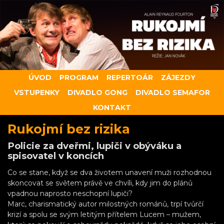
ÚVOD
PROGRAM
REPERTOÁR
ZÁJEZDY
VSTUPENKY
DIVADLO GONG
DIVADLO SEMAFOR
KONTAKT
Rukojmí bez rizika
Policie za dveřmi, lupiči v obýváku a
spisovatel v koncích
Co se stane, když se dva životem unavení muži rozhodnou
skoncovat se světem právě ve chvíli, kdy jim do plánů
vpadnou naprosto neschopní lupiči?
Marc, charismatický autor milostných románů, trpí tvůrčí
krizí a spolu se svým letitým přítelem Lucem – mužem,