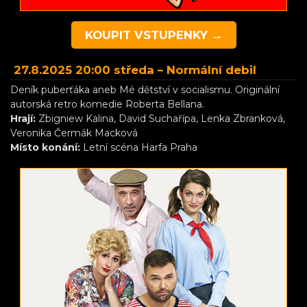
KOUPIT VSTUPENKY →
27.8.2025 20:00 středa –
Normální debil
Deník puberťáka aneb Mé dětství v socialismu. Originální
autorská retro komedie Roberta Bellana.
Hrají:
Zbigniew Kalina, David Suchařípa, Lenka Zbranková,
Veronika Čermák Macková
Místo konání:
Letní scéna Harfa Praha