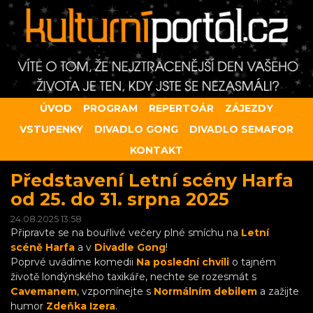
ÚVOD
PROGRAM
REPERTOÁR
ZÁJEZDY
VSTUPENKY
DIVADLO GONG
DIVADLO SEMAFOR
KONTAKT
Představení Letní scény Harfa
od 25. do 31. srpna 2025
24.08.2025 13:58
Připravte se na bouřlivé večery plné smíchu na
Letní
scéně Harfa
a v
Divadle Gong
!
Poprvé uvádíme komedii
Na poslední chvíli
o tajném
životě londýnského taxikáře, nechte se rozesmát s
Cavemanem
, vzpomínejte s
Normálním debilem
a zažijte
humor
Zdeňka Izera
.