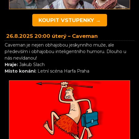
KOUPIT VSTUPENKY →
26.8.2025 20:00 úterý –
Caveman
Caveman je nejen obhajobou jeskynního muže, ale
především i obhajobou inteligentního humoru. Dlouho u
nás nevídanou!
Hraje:
Jakub Slach
Místo konání:
Letní scéna Harfa Praha