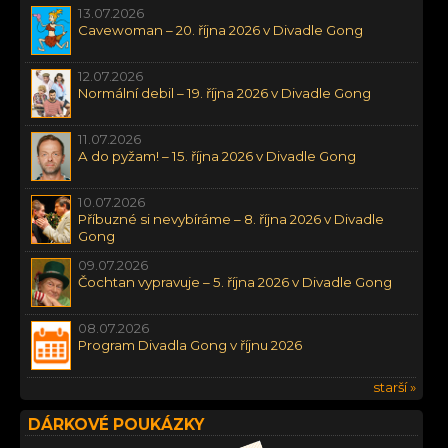
13.07.2026
Cavewoman – 20. října 2026 v Divadle Gong
12.07.2026
Normální debil – 19. října 2026 v Divadle Gong
11.07.2026
A do pyžam! – 15. října 2026 v Divadle Gong
10.07.2026
Příbuzné si nevybíráme – 8. října 2026 v Divadle
Gong
09.07.2026
Čochtan vypravuje – 5. října 2026 v Divadle Gong
08.07.2026
Program Divadla Gong v říjnu 2026
starší »
DÁRKOVÉ POUKÁZKY