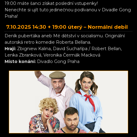
19:00 máte šanci získat poslední vstupenky!
Nenechte si ujít tuto jedinečnou podívanou v Divadle Gong
Praha!
7.10.2025 14:30 + 19:00 úterý –
Normální debil
Deník puberťáka aneb Mé dětství v socialismu. Originální
autorská retro komedie Roberta Bellana.
Hrají:
Zbigniew Kalina, David Suchařípa / Robert Bellan,
Lenka Zbranková, Veronika Čermák Macková
Místo konání:
Divadlo Gong Praha