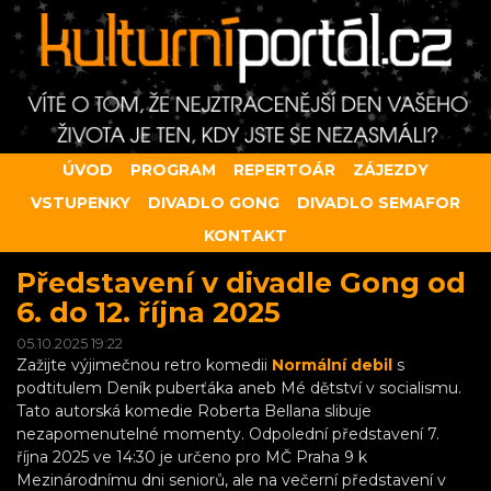
ÚVOD
PROGRAM
REPERTOÁR
ZÁJEZDY
VSTUPENKY
DIVADLO GONG
DIVADLO SEMAFOR
KONTAKT
Představení v divadle Gong od
6. do 12. října 2025
05.10.2025 19:22
Zažijte výjimečnou retro komedii
Normální debil
s
podtitulem Deník puberťáka aneb Mé dětství v socialismu.
Tato autorská komedie Roberta Bellana slibuje
nezapomenutelné momenty. Odpolední představení 7.
října 2025 ve 14:30 je určeno pro MČ Praha 9 k
Mezinárodnímu dni seniorů, ale na večerní představení v