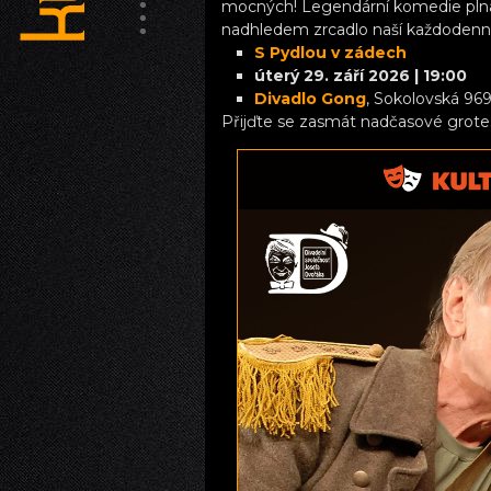
mocných! Legendární komedie plná 
nadhledem zrcadlo naší každodenno
S Pydlou v zádech
úterý 29. září 2026 | 19:00
Divadlo Gong
, Sokolovská 969
Přijďte se zasmát nadčasové grotesc