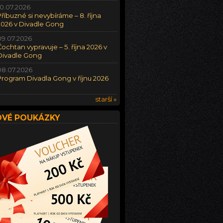
10.07.2026
Příbuzné si nevybíráme – 8. října
2026 v Divadle Gong
09.07.2026
Čochtan vypravuje – 5. října 2026 v
Divadle Gong
08.07.2026
Program Divadla Gong v říjnu 2026
starší »
VÉ POUKÁZKY