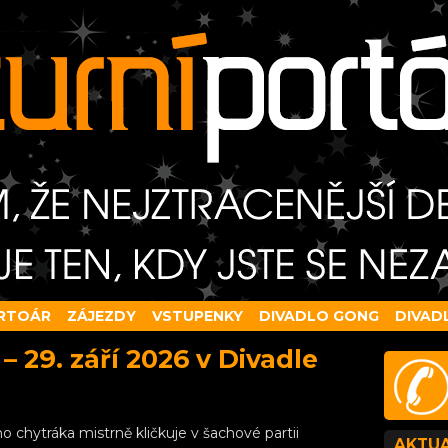
RTOÁR
ZÁJEZDY
VSTUPENKY
DIVADLO GONG
DIVAD
– 29. září 2026 v Divadle
ého chytráka mistrně kličkuje v šachové partii
AKTUA