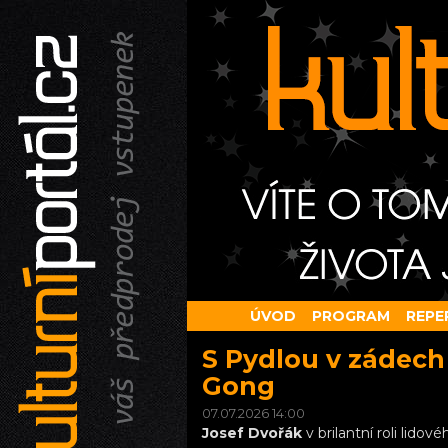
ÚVOD
PROGRAM
REPE
S Pydlou v zádech 
Gong
07.07.2026 14:00
Josef Dvořák
v brilantní roli lidov