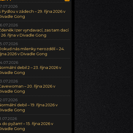
17.07.2026
S Pydlou v zádech – 29. října 2026 v
Divadle Gong
16.07.2026
Zdeněk Izer vyndavací, zas tam dací
– 26. října v Divadle Gong
15.07.2026
Dokud nás milenky nerozdělí – 24.
října 2026 v Divadle Gong
14.07.2026
Normální debil 2 – 23. října 2026 v
Divadle Gong
13.07.2026
Cavewoman – 20. října 2026 v
Divadle Gong
12.07.2026
Normální debil – 19. října 2026 v
Divadle Gong
11.07.2026
A do pyžam! – 15. října 2026 v
Divadle Gong