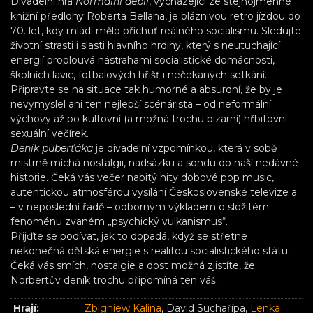
Divadelní hra
Normální debil
, vycházející ze stejnojmenné
knižní předlohy Roberta Bellana, je bláznivou retro jízdou do
70. let, kdy mládí mělo příchuť reálného socialismu. Sledujte
životní strasti i slasti hlavního hrdiny, který s neutuchající
energií proplouvá nástrahami socialistické domácnosti,
školních lavic, fotbalových hřišť i nečekaných setkání.
Připravte se na situace tak humorné a absurdní, že by je
nevymyslel ani ten nejlepší scénárista – od neformální
výchovy až po kultovní (a možná trochu bizarní) hřbitovní
sexuální večírek.
Deník puberťáka
je divadelní vzpomínkou, která v sobě
mistrně míchá nostalgii, nadsázku a sondu do naší nedávné
historie. Čeká vás večer nabitý hity dobové pop music,
autentickou atmosférou vysílání Československé televize a
– v neposlední řadě – odborným výkladem o složitém
fenoménu zvaném „psychický vulkanismus“.
Přijďte se podívat, jak to dopadá, když se střetne
nekonečná dětská energie s realitou socialistického státu.
Čeká vás smích, nostalgie a dost možná zjistíte, že
Norbertův deník trochu připomíná ten váš.
Hrají:
Zbigniew Kalina
, David Suchařípa,
Lenka