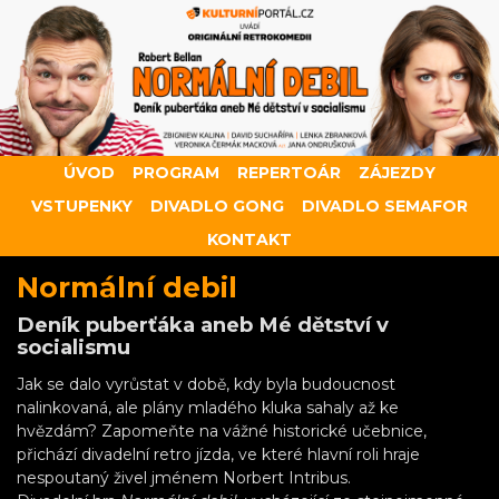
ÚVOD
PROGRAM
REPERTOÁR
ZÁJEZDY
VSTUPENKY
DIVADLO GONG
DIVADLO SEMAFOR
KONTAKT
Normální debil
Deník puberťáka aneb Mé dětství v
socialismu
Jak se dalo vyrůstat v době, kdy byla budoucnost
nalinkovaná, ale plány mladého kluka sahaly až ke
hvězdám? Zapomeňte na vážné historické učebnice,
přichází divadelní retro jízda, ve které hlavní roli hraje
nespoutaný živel jménem Norbert Intribus.