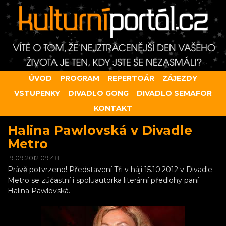
ÚVOD
PROGRAM
REPERTOÁR
ZÁJEZDY
VSTUPENKY
DIVADLO GONG
DIVADLO SEMAFOR
KONTAKT
Halina Pawlovská v Divadle
Metro
19.09.2012 09:48
Právě potvrzeno! Představení Tři v háji 15.10.2012 v Divadle
Metro se zúčastní i spoluautorka literární předlohy paní
Halina Pawlovská.