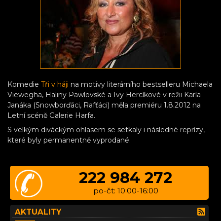
Komedie
Tři v háji
na motivy literárního bestselleru Michaela
Viewegha, Haliny Pawlovské a Ivy Hercíkové v režii Karla
Janáka (Snowborďáci, Rafťáci) měla premiéru 1.8.2012 na
Letní scéně Galerie Harfa.
S velkým diváckým ohlasem se setkaly i následné reprízy,
které byly permanentně vyprodané.
222 984 272
po-čt: 10:00-16:00
AKTUALITY