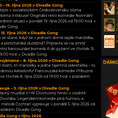
l – 19. října 2026 v Divadle Gong
ítejte v socialistickém Československu očima
berta Intribuse! Originální retro komedie Normální
urdních situací v pondělí 19. října 2026 od 19:00 hod. v
adle Gong.
 15. října 2026 v Divadle Gong
Co se stane, když se v jednom domě sejde manželka,
l a pletichářská služebná? Připravte se na smršť
ntní francouzské komedii A do pyžam! ve čtvrtek 15.
19:00 hod. v Divadle Gong.
evybíráme – 8. října 2026 v Divadle Gong
DÁRKO
ři bratři, tři manželky a jedna tajemná sekretářka – to
rodinnou katastrofu! Francouzská komedie Příbuzné
ve čtvrtek 8. října 2026 od 19:00 hod. v pražském
vuje – 5. října 2026 v Divadle Gong
Slavný muzikál V+W Divotvorný hrnec v osobité
 Dvořáka. Legendární komedie plná humoru a
melodií Čochtan vypravuje v pondělí 5. října 2026 od
pražském Divadle Gong.
la Gong v říjnu 2026