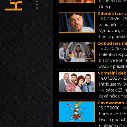
v zádech ve čt
Gong.
Zdeněk Izer v
16.07.2026 - P
zahraničních
Vyndavací, za
hod. v pražsk
Dokud nás mil
15.07.2026 - S
milenku rozpo
bláznivé komed
2026 v pražsk
Normální debi
14.07.2026 - 
Intribusem! O
– v pátek 23. 
čeká nálož no
Cavewoman – 
13.07.2026 - M
humor ze žens
lásce i pochy
pražském Div