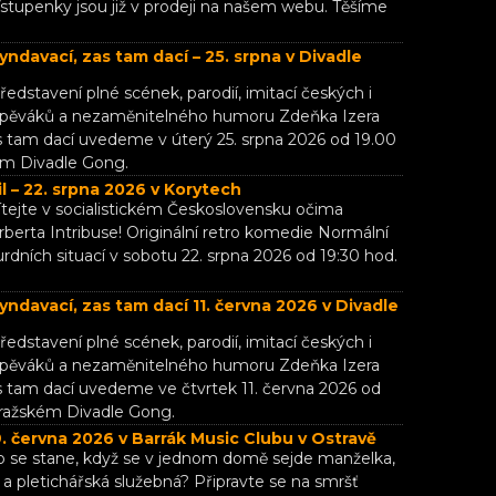
Vstupenky jsou již v prodeji na našem webu. Těšíme
yndavací, zas tam dací – 25. srpna v Divadle
ředstavení plné scének, parodií, imitací českých i
 zpěváků a nezaměnitelného humoru Zdeňka Izera
s tam dací uvedeme v úterý 25. srpna 2026 od 19.00
ém Divadle Gong.
l – 22. srpna 2026 v Korytech
ítejte v socialistickém Československu očima
berta Intribuse! Originální retro komedie Normální
urdních situací v sobotu 22. srpna 2026 od 19:30 hod.
yndavací, zas tam dací 11. června 2026 v Divadle
ředstavení plné scének, parodií, imitací českých i
 zpěváků a nezaměnitelného humoru Zdeňka Izera
s tam dací uvedeme ve čtvrtek 11. června 2026 od
pražském Divadle Gong.
. června 2026 v Barrák Music Clubu v Ostravě
Co se stane, když se v jednom domě sejde manželka,
l a pletichářská služebná? Připravte se na smršť