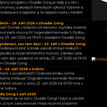
íjnový program v Divadle Gong je tady a s ním i
 humoru a skvělých hereckých výkonů! Vyberte si
edstavení a zajistěte si ta nejlepší místa v hledišti
dech – 29. září 2026 v Divadle Gong
osef Dvořák v brilantní roli lidového chytráka mistrně
chové partii mocných! Legendární komedie S Pydlou
erý 29. září 2026 od 19:00 v pražském Divadle Gong.
yndavací, zas tam dací – 23. září v Divadle Gong
ředstavení plné scének, parodií, imitací českých i
 zpěváků a nezaměnitelného humoru Zdeňka Izera
s tam dací uvedeme ve středu 23. září 2026 od 19.00
ém Divadle Gong.
 – 22. září 2026 v Solnici
ítejte v socialistickém Československu očima
berta Intribuse! Originální retro komedie Normální
urdních situací v úterý 22. září 2026 od 19:00 hod. v
ě Solnice.
la Gong v září 2026
řipravte se na září v Divadle Gong! I když si užíváte
i už nyní zarezervovat místa na první podzimní