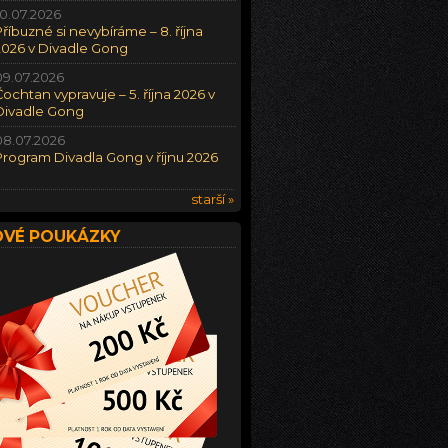
10.07.2026
Příbuzné si nevybíráme – 8. října
2026 v Divadle Gong
09.07.2026
Čochtan vypravuje – 5. října 2026 v
Divadle Gong
08.07.2026
Program Divadla Gong v říjnu 2026
starší »
VÉ POUKÁZKY