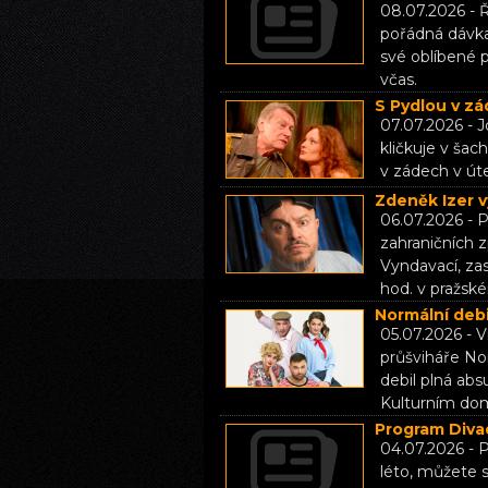
08.07.2026 - Ř
pořádná dávka
své oblíbené př
včas.
S Pydlou v zá
07.07.2026 - J
kličkuje v ša
v zádech v út
Zdeněk Izer v
06.07.2026 - P
zahraničních
Vyndavací, za
hod. v pražsk
Normální debil
05.07.2026 - V
průšviháře Nor
debil plná abs
Kulturním dom
Program Divad
04.07.2026 - P
léto, můžete s