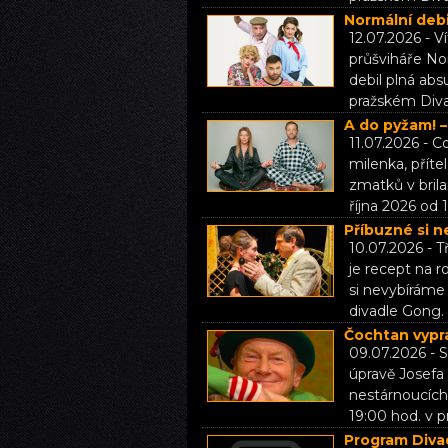
Normální debi
12.07.2026 - V
průšviháře Nor
debil plná abs
pražském Div
A do pyžam! –
11.07.2026 - 
milenka, příte
zmatků v brila
října 2026 od 
Příbuzné si n
10.07.2026 - T
je recept na 
si nevybíráme 
divadle Gong.
Čochtan vypra
09.07.2026 - 
úpravě Josefa
nestárnoucích 
19:00 hod. v 
Program Divad