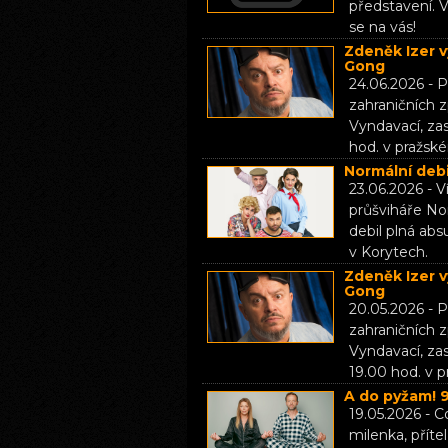
představení. 
se na vás!
Zdeněk Izer v
Gong
24.06.2026 - P
zahraničních
Vyndavací, za
hod. v pražsk
Normální debi
23.06.2026 - V
průšviháře Nor
debil plná abs
v Korytech.
Zdeněk Izer v
Gong
20.05.2026 - P
zahraničních
Vyndavací, za
19.00 hod. v 
A do pyžam! 9
19.05.2026 - 
milenka, příte