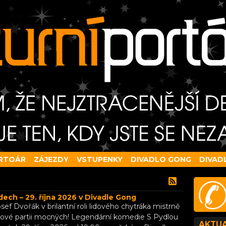
RTOÁR
ZÁJEZDY
VSTUPENKY
DIVADLO GONG
DIVAD
dech – 29. října 2026 v Divadle Gong
osef Dvořák v brilantní roli lidového chytráka mistrně
chové partii mocných! Legendární komedie S Pydlou
AKTUA