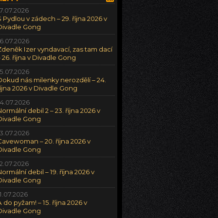
17.07.2026
S Pydlou v zádech – 29. října 2026 v
Divadle Gong
16.07.2026
Zdeněk Izer vyndavací, zas tam dací
– 26. října v Divadle Gong
15.07.2026
Dokud nás milenky nerozdělí – 24.
října 2026 v Divadle Gong
14.07.2026
Normální debil 2 – 23. října 2026 v
Divadle Gong
13.07.2026
Cavewoman – 20. října 2026 v
Divadle Gong
12.07.2026
Normální debil – 19. října 2026 v
Divadle Gong
11.07.2026
A do pyžam! – 15. října 2026 v
Divadle Gong