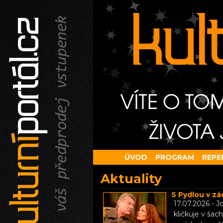
ÚVOD
PROGRAM
REPE
Aktuality
S Pydlou v zá
17.07.2026 - J
kličkuje v ša