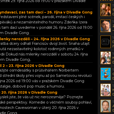
vrtek 29. října 2026 od 19:00 v pražském Divadle
yndavací, zas tam dací – 26. října v Divadle Gong
ředstavení plné scének, parodií, imitací českých i
 zpěváků a nezaměnitelného humoru Zdeňka Izera
s tam dací uvedeme v pondělí 26. října 2026 od 19.00
ém Divadle Gong.
enky nerozdělí – 24. října 2026 v Divadle Gong
vatba dcery odhalí Francisův dvojí život. Snaha utajit
utá nezastavitelný kolotoč rodinných zmatků v
ii Dokud nás milenky nerozdělí v sobotu 24. října
ém Divadle Gong,
l 2 – 23. října 2026 v Divadle Gong
Zažijte osmdesátky s průšvihářem Norbertem
d střední školy přes vojnu až po Sametovou revoluci
října 2026 od 19:00 vás v pražském Divadle Gong
stalgie, dobové pop music a humoru.
20. října 2026 v Divadle Gong
ysleli jste, že vás už nic nerozesměje? Poznejte
ké perspektivy. Komedie o věčném souboji pohlaví,
bnostech Cavewoman v úterý 20. října 2026 v
adle Gong.