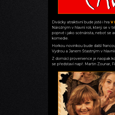
Divácky atraktivní bude jistě i hra
V 
Nárožným v hlavní roli, který se v 
poprvé i jako scénárista, neboť se 
komedie.
Horkou novinkou bude další franc
Vydrou a Janem Šťastným v hlavních
Z domácí provenience je naopak 
se představí např. Martin Zounar,