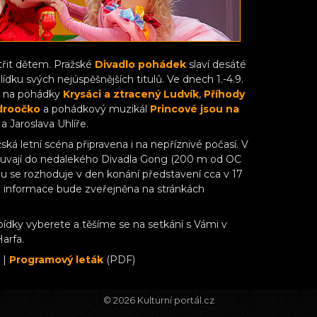
třit dětem. Pražské
Divadlo pohádek
slaví desáté
lídku svých nejúspěšnějších titulů. Ve dnech 1.-4.9.
it na pohádky
Krysáci a ztracený Ludvík
,
Příhody
droočko
a pohádkový muzikál
Princové jsou na
 Jaroslava Uhlíře.
žská letní scéna připravena i na nepříznivé počasí. V
ouvají do nedalekého Divadla Gong (200 m od OC
u se rozhoduje v den konání představení cca v 17
 a informace bude zveřejněna na stránkách
bídky vyberete a těšíme se na setkání s Vámi v
arfa.
 |
Programový leták
(PDF)
© 2026
Kulturní portál.cz