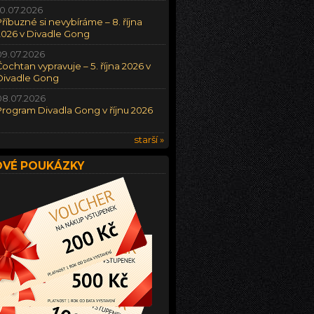
10.07.2026
Příbuzné si nevybíráme – 8. října
2026 v Divadle Gong
09.07.2026
Čochtan vypravuje – 5. října 2026 v
Divadle Gong
08.07.2026
Program Divadla Gong v říjnu 2026
starší »
VÉ POUKÁZKY