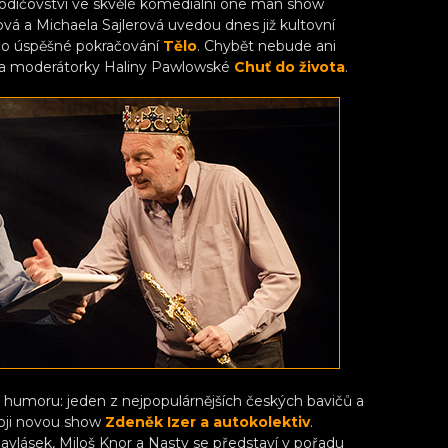
odičovství ve skvělé komediální one man show
vá a Michaela Sajlerová uvedou dnes již kultovní
ho úspěšné pokračování
Tělo
. Chybět nebude ani
ky a moderátorky Haliny Pawlowské
Chuť do života
.
 humoru: jeden z nejpopulárnějších českých bavičů a
voji novou show
Zdeněk Izer a autokolektiv
.
vlásek, Miloš Knor a Nasty se představí v pořadu