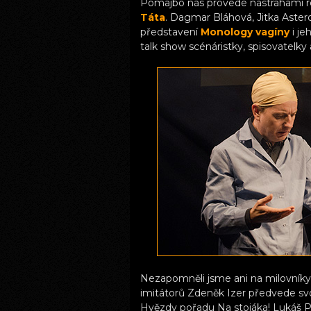
Pomajbo nás provede nástrahami r
Táta
. Dagmar Bláhová, Jitka Astero
představení
Monology vagíny
i je
talk show scénáristky, spisovatel
Nezapomněli jsme ani na milovníky
imitátorů Zdeněk Izer předvede s
Hvězdy pořadu Na stojáka! Lukáš Pa