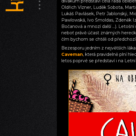
divákům představí celá řada oblíben
Oldřich Vízner, Luděk Sobota, Marti
Lukáš Pavlásek, Petr Jablonský, Mic
Pawlowská, Ivo Šmoldas, Zdeněk Iz
Bočanová a mnozí další …). Letošn
neboť právě účast známých hereckýc
čím bychom se chtěli od předchozích
Bezesporu jedním z největších lák
Caveman
, která pravidelně plní hle
letos poprvé se představí i na Letní