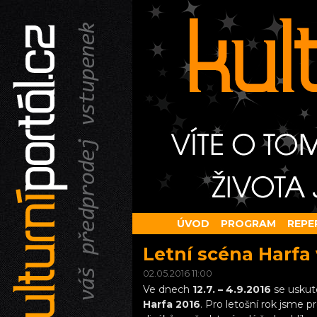
ÚVOD
PROGRAM
REPE
Letní scéna Harfa
02.05.2016 11:00
Ve dnech
12.7. – 4.9.2016
se uskute
Harfa 2016
. Pro letošní rok jsme p