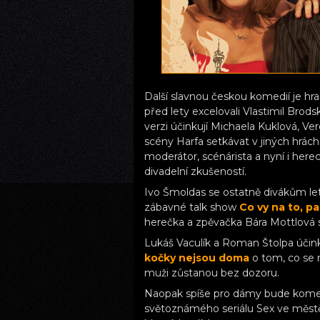
Další slavnou českou komedií je h
před lety excelovali Vlastimil Brods
verzi účinkují Michaela Kuklová, Ve
scény Harfa setkávat v jiných hrách
moderátor, scénárista a nyní i here
divadelní zkušeností.
Ivo Šmoldas se ostatně divákům letn
zábavné talk show
Co vy na to, p
herečka a zpěvačka Bára Mottlová s
Lukáš Vaculík a Roman Štolpa účink
kočky nejsou doma
o tom, co se 
muži zůstanou bez dozoru.
Naopak spíše pro dámy bude kom
světoznámého seriálu Sex ve městě