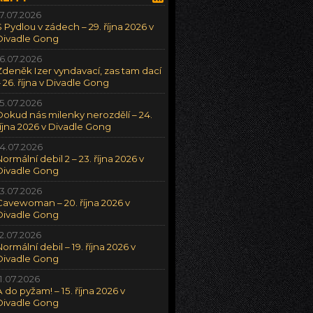
17.07.2026
S Pydlou v zádech – 29. října 2026 v
Divadle Gong
16.07.2026
Zdeněk Izer vyndavací, zas tam dací
– 26. října v Divadle Gong
15.07.2026
Dokud nás milenky nerozdělí – 24.
října 2026 v Divadle Gong
14.07.2026
Normální debil 2 – 23. října 2026 v
Divadle Gong
13.07.2026
Cavewoman – 20. října 2026 v
Divadle Gong
12.07.2026
Normální debil – 19. října 2026 v
Divadle Gong
11.07.2026
A do pyžam! – 15. října 2026 v
Divadle Gong