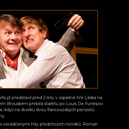
fa již představil před 2 lety v úspěšné hře Láska na
karem Brouskem přebírá štafetu po Louis De Funèsovi
e, když na dvorku dvou francouzských penzistů
ny.
t s osvědčenými hity předchozích ročníků: Roman