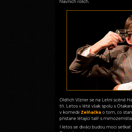
hlavních rolích.
Oldřich Vízner se na Letní scéně Har
tři. Letos v létě však spolu s Ota
v komedii
Zelňačka
o tom, co stan
přistane létající talíř s mimozemšťa
I letos se diváci budou moci setka