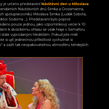
ky je určeno představení
Návštěvní den u Miloslava
egendárních Návštěvních dnů Šimka a Grossmanna,
ých spolupracovníků Miloslava Šimka (Luděk Sobota,
 Viktor Sodoma …). Představení bylo poprvé
vedeno pouze jednou, jako vzpomínkový večer k 10.
ledem k diváckému ohlasu se však hraje v Semaforu
ed stále vyprodaným hledištěm. Pokud jste měli
 si ujít jedinečnou příležitost vychutnat si
o“ a zažít tak neopakovatelnou atmosféru tehdejších