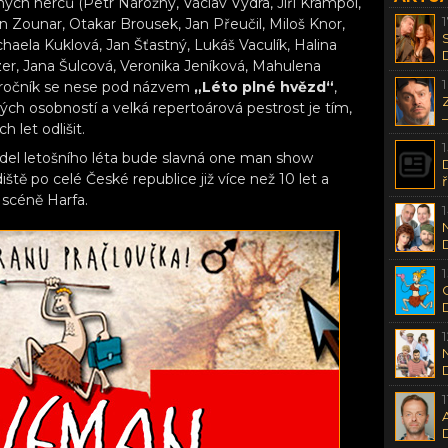
ých herců (Petr Nárožný, Václav Vydra, Jiří Krampol,
n Zounar, Otakar Brousek, Jan Přeučil, Miloš Knor,
haela Kuklová, Jan Šťastný, Lukáš Vaculík, Halina
er, Jana Šulcová, Veronika Jeníková, Mahulena
í ročník se nese pod názvem
„Léto plné hvězd“
,
h osobností a velká repertoárová pestrost je tím,
 let odlišit.
adel letošního léta bude slavná one man show
diště po celé České republice již více než 10 let a
 scéně Harfa.