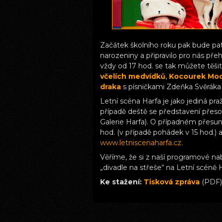
Začátek školního roku pak bude pa
narozeniny a připravilo pro nás přeh
vždy od 17 hod. se tak můžete těš
včelích medvídků
,
Kocourek Mo
draka
s písničkami Zdeňka Svěráka a
Letní scéna Harfa je jako jediná pra
případě deště se představení přes
Galerie Harfa). O případném přesun
hod. (v případě pohádek v 15 hod.)
www.letniscenaharfa.cz
.
Věříme, že si z naší programové na
„divadle na střeše“ na Letní scéně H
Ke stažení:
Tisková zpráva
(PDF)