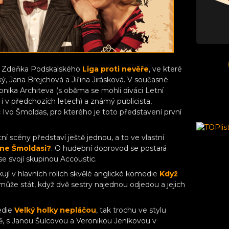
ra Zdeňka Podskalského
Liga proti nevěře
, ve které
ký, Jana Brejchová a Jiřina Jirásková. V současné
ronika Architeva (s oběma se mohli diváci Letní
 i v předchozích letech) a známý publicista,
c Ivo Šmoldas, pro kterého je toto představení první
í scény představí ještě jednou, a to ve vlastní
ane Šmoldasi?
. O hudební doprovod se postará
e svojí skupinou Accoustic.
ují v hlavních rolích skvělé anglické komedie
Když
může stát, když dvě sestry najednou odjedou a jejich
edie
Velký holky nepláčou
, tak trochu ve stylu
, s Janou Šulcovou a Veronikou Jeníkovou v