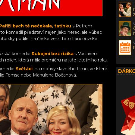
Paříži bych tě nečekala, tatínku
s Petrem
této komedii představí nejen jako herec, ale vůbec
autorsky podílel na české verzi této francouzské
ouzská komedie
Rukojmí bez rizika
s Václavem
 rolích, která měla premiéru na jaře letošního roku.
komedie
Světáci
, na motivy slavného filmu, ve které
DÁRKO
 Filip Tomsa nebo Mahulena Bočanová.