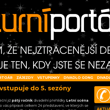
RTOÁR
ZÁJEZDY
VSTUPENKY
DIVADLO GONG
DIVAD
 vstupuje do 5. sezóny
ční již
pátý ročník
divadelní přehlídky
Letní scéna
ro vás připravili celkem 24 představení, ve kterých se
AKTUA