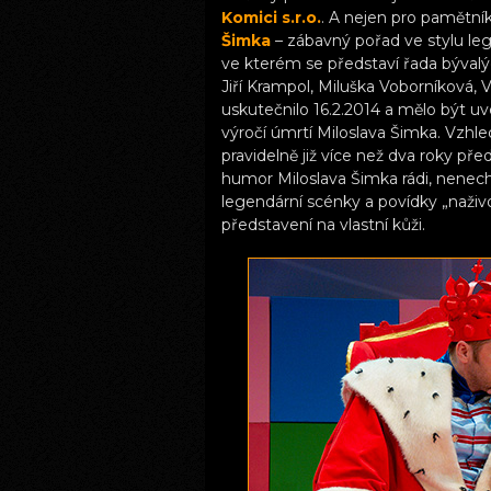
Komici s.r.o.
. A nejen pro pamětní
Šimka
– zábavný pořad ve stylu l
ve kterém se představí řada býval
Jiří Krampol, Miluška Voborníková,
uskutečnilo 16.2.2014 a mělo být u
výročí úmrtí Miloslava Šimka. Vzh
pravidelně již více než dva roky př
humor Miloslava Šimka rádi, nenechte
legendární scénky a povídky „naživ
představení na vlastní kůži.