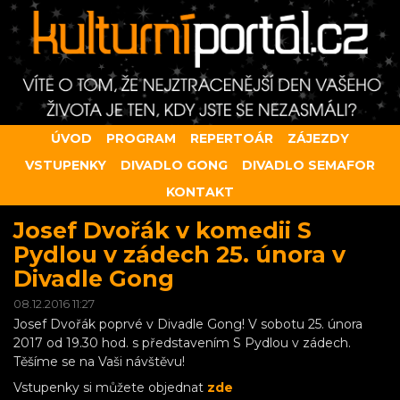
ÚVOD
PROGRAM
REPERTOÁR
ZÁJEZDY
VSTUPENKY
DIVADLO GONG
DIVADLO SEMAFOR
KONTAKT
Josef Dvořák v komedii S
Pydlou v zádech 25. února v
Divadle Gong
08.12.2016 11:27
Josef Dvořák poprvé v Divadle Gong! V sobotu 25. února
2017 od 19.30 hod. s představením S Pydlou v zádech.
Těšíme se na Vaši návštěvu!
Vstupenky si můžete objednat
zde