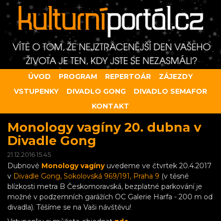
ÚVOD
PROGRAM
REPERTOÁR
ZÁJEZDY
VSTUPENKY
DIVADLO GONG
DIVADLO SEMAFOR
KONTAKT
Monology vagíny 20. dubna v
Divadle Gong
21.12.2016 15:45
Dubnové
Monology vagíny
uvedeme ve čtvrtek 20.4.2017
v
Divadle Gong, Sokolovská
969/191, Praha 9
(v těsné
blízkosti metra B Českomoravská, bezplatné parkování je
možné v podzemních garážích OC Galerie Harfa - 200 m od
divadla). Těšíme se na Vaši návštěvu!