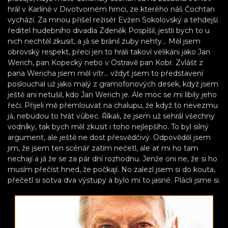
hrál v Karlíně v Divotvorném hrnci, ze kterého náš Čochtan
vychází. Za mnou přišel režisér Evžen Sokolovský a tehdejší
ředitel hudebního divadla Zdeněk Pospíšil, jestli bych to u
nich nechtěl zkusit, a já se bránil zuby nehty… Měl jsem
obrovský respekt, přeci jen to hráli takoví velikáni jako Jan
Werich, pan Kopecký nebo v Ostravě pan Kobr. Zvlášť z
pana Wericha jsem měl vítr... vždyť jsem to představení
poslouchal už jako malý z gramofonových desek, když jsem
ještě ani netušil, kdo Jan Werich je. Ale moc se mi líbily jeho
řeči. Přijeli mě přemlouvat na chalupu, že když to nevezmu
já, nebudou to hrát vůbec. Říkali, že jsem už sehrál všechny
vodníky, tak bych měl zkusit i toho nejlepšího. To byl silný
argument, ale ještě ne dost přesvědčivý. Odpověděl jsem
jim, že jsem ten scénář zatím nečetl, ale ať mi ho tam
nechají a já že se za pár dní rozhodnu. Jenže oni ne, že si ho
musím přečíst hned, že počkají. No zalezl jsem si do kouta,
přečetl si sotva dva výstupy a bylo mi to jasné. Plácli jsme si.