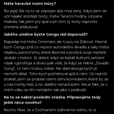
Máte herecké noční můry?
No jejej! Ale na to se zeptejte spíš mojí ženy. Když jsem se
učil nějaké složitější texty, třeba Taneční hodiny od pana
Hrabala, tak jsem prý spal a při tom ty texty naprosto
zřetelně artikuloval.
Jakého umělce byste Gongu rád doporučil?
Napadají mě třeba Cimrmani, ale ti jsou na Žižkově. Hlavně
bych Gongu přál co nejvíce autorského divadla a taky třeba
nějakou pantomimu, která skomírá a prožívá svoje nejtěžší
období v historii. Je dobré, když se každé kulturní zařízení
nějak vyprofiluje a diváci pak vědí, že když se řekne „Divadlo
Gong“, co tam můžou čekat. Ale dramaturga bych já
nemohl dělat. Toho bych potřeboval spíš k nám. Už nejmíň
stokrát jsem se probíral všemi těmi komediemi, které by se
u nás mohly hrát, a nic dalšího nenacházím. Ale je fakt, že v
mém věku se tím netrápím tak jako v padesáti.
Na to se nabízí poslední otázka. Připravujete tedy
ještě něco nového?
Nechci říkat, že s Čochtanem stáhneme roletu, to si