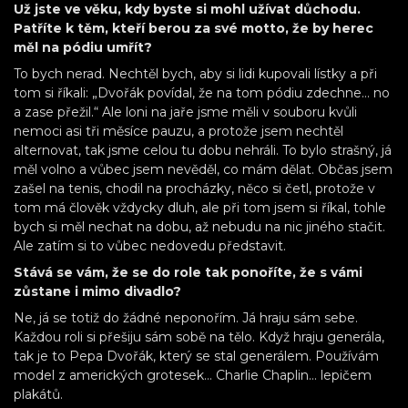
Už jste ve věku, kdy byste si mohl užívat důchodu.
Patříte k těm, kteří berou za své motto, že by herec
měl na pódiu umřít?
To bych nerad. Nechtěl bych, aby si lidi kupovali lístky a při
tom si říkali: „Dvořák povídal, že na tom pódiu zdechne… no
a zase přežil.“ Ale loni na jaře jsme měli v souboru kvůli
nemoci asi tři měsíce pauzu, a protože jsem nechtěl
alternovat, tak jsme celou tu dobu nehráli. To bylo strašný, já
měl volno a vůbec jsem nevěděl, co mám dělat. Občas jsem
zašel na tenis, chodil na procházky, něco si četl, protože v
tom má člověk vždycky dluh, ale při tom jsem si říkal, tohle
bych si měl nechat na dobu, až nebudu na nic jiného stačit.
Ale zatím si to vůbec nedovedu představit.
Stává se vám, že se do role tak ponoříte, že s vámi
zůstane i mimo divadlo?
Ne, já se totiž do žádné neponořím. Já hraju sám sebe.
Každou roli si přešiju sám sobě na tělo. Když hraju generála,
tak je to Pepa Dvořák, který se stal generálem. Používám
model z amerických grotesek… Charlie Chaplin… lepičem
plakátů.