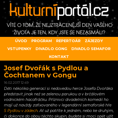
ÚVOD
PROGRAM
REPERTOÁR
ZÁJEZDY
VSTUPENKY
DIVADLO GONG
DIVADLO SEMAFOR
KONTAKT
Josef Dvořák s Pydlou a
Čochtanem v Gongu
16.02.2017 12:49
Děti několika generací si nedovedou herce Josefa Dvořáka
představit jinak než se zelenou parukou a v brčálovém
vodnickém hacafráčku. Příznivci divadelních komedií ho
mají už navždy zafixovaného v legendární semaforské hře
S Pydlou v zádech
. Ať už patříte k jedněm, nebo ke druhým,
či dokonce do obou těchto skupin, budete si moci opět užít