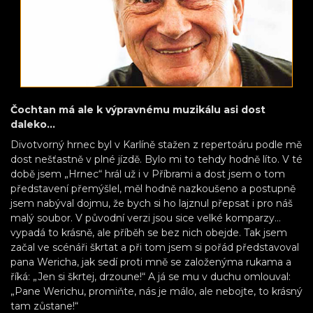
Čochtan má ale k výpravnému muzikálu asi dost
daleko…
Divotvorný hrnec byl v Karlíně stažen z repertoáru podle mě
dost nešťastně v plné jízdě. Bylo mi to tehdy hodně líto. V té
době jsem „Hrnec“ hrál už i v Příbrami a dost jsem o tom
představení přemýšlel, měl hodně nazkoušeno a postupně
jsem nabýval dojmu, že bych si ho lajznul přepsat i pro náš
malý soubor. V původní verzi jsou sice velké komparzy…
vypadá to krásně, ale příběh se bez nich obejde. Tak jsem
začal ve scénáři škrtat a při tom jsem si pořád představoval
pana Wericha, jak sedí proti mně se založenýma rukama a
říká: „Jen si škrtej, drzoune!“ A já se mu v duchu omlouval:
„Pane Werichu, promiňte, nás je málo, ale nebojte, to krásný
tam zůstane!“