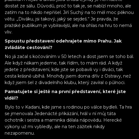
dostat ze sálu. Důvodů, proč to tak je, se nabízí mnoho, ale
zatím na to nikdo nepřišel. Jiří Suchý na to měl moc pěknou
větu. „Diváku, jsi takový, jaký se sejdeš.“ Je pravda, že
pražské publikum je vybíravější, ale na ohlas na hru to nemá
vliv.
Spoustu představení odehrajete mimo Prahu. Jak
zvládáte cestování?
No já začal s kočováním v 50 letech a dost jsem se toho bál.
Ale když někam jedeme, tak řídím, to mám rád. A když
jedete z představení, kde jste se pobavili vy i diváci, tak
cesta krásně ubíhá. Mnohdy jsem doma dřív z Ostravy, než
když jsem šel z divadelního klubu, který zavíral o půlnoci.
Pamatujete si ještě na první představení, které jste
viděl?
Bylo to v Kadani, kde jsme s rodinou po válce bydleli. Ta hra
se jmenovala Jedenácté přikázání, hrál v ní můj táta
ochotník i sestra a maminka dělala nápovědu. Herecké
výkony už mi vybledly, ale na ten zážitek nikdy
nezapomenu.