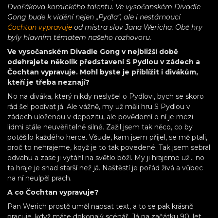
Dvořákova komického talentu. Ve vysočanském Divadle
Gong bude k vidění nejen „Pydla“, ale i nestárnoucí
Čochtan vypravuje
od mistra slov Jana Wericha. Obě hry
byly hlavním tématem našeho rozhovoru.
Ve vysočanském Divadle Gong v nejbližší době
odehrajete několik představení S Pydlou v zádech a
Čochtan vypravuje. Mohl byste je přiblížit i divákům,
kteří je třeba neznají?
No na diváka, který nikdy neslyšel o Pydlovi, bych se skoro
rád šel podívat já. Ale vážně, my už měli hru S Pydlou v
zádech uloženou v depozitu, ale povědomí o ní je mezi
lidmi stále neuvěřitelně silné. Zažil jsem tak něco, co by
potěšilo každého herce. Všude, kam jsem přijel, se mě ptali,
proč to nehrajeme, když je to tak povedené. Tak jsem sebral
odvahu a zase ji vytáhl na světlo bóží. My ji hrajeme už… no
ta hraje je snad starší než já. Naštěstí je pořád živá a vůbec
na ní neulpěl prach.
A co Čochtan vypravuje?
Pan Werich prostě uměl napsat text, a to se pak krásně
pracuje, když máte dokonalý scénář. Já na začátku 90. let