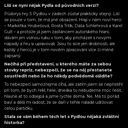
Liší se nyní nějak Pydla od původních verzí?
Půdorys hry S Pydlou v zádech zůstal prakticky stejný. Liší
se pouze v tom, že má jiné obsazení. Hrají v něm noví herci
– Markétka Hrubešová, Rosťa Trtík, Dáša Schlehrová a Karel
Gult – a protože já jsem zastáncem autorského hraní,
dávám jim volnou ruku v tom, aby přicházeli s novými
nápady a hru si upravovali. Jsou to sice jen drobnosti, ale
každý z herců je v tom novém zpracování více či méně
zapsaný.
Nečíhá při představení, u kterého máte za sebou
stovky repríz, nebezpečí, že se na něj přestanete
soustředit nebo že ho někdy podvědomě ošidíte?
To nebezpečí samozřejmě číhá, ale zatím jsem se nepřistihl
při tom, že bych řekl, hele, dneska to nebudeme moc řešit,
hlavně ať to odsejpá a jsme rychle doma. Ne. Mě to pořád
baví a dělá mi radost, že se daří v téhle náladě udržovat
celou partičku.
Stala se vám během těch let s Pydlou nějaká zvláštní
historka?