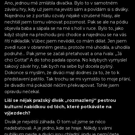
Ano, jednou mě zmlátila divačka. Bylo to v samotném
závěru hry, kdy už jsem na jevišti sám a povídám si s diváky.
Najednou se z portálu ozvaly nějaké vzrušené hlasy, ale
nechtěl jsem tomu věnovat pozornost. Pak se ale na pódiu
objevila baba a sápala se na mě s holí v ruce. Bylo to, jako
když stojíte na přechodu pro chodce a najednou se na vás
řítí náklaďák. Vůbec jsem nevěděl, co mám dělat. Jen jsem
zvedl ruce v obranném gestu, protože mě uhodila, a uhodila
podruhé… Pak jsme se začali přetahovat a ona řvala: „Já
chci Gotta!“ A do toho padala opona. No kdybych vymyslel
takový závěr hry, tak bych na sebe byl docela pyšný.
Dokonce si myslím, že diváci mají dodnes za to, že to k
představení patřilo. Tak trochu se mi vymstilo to moje přání,
že divadlo má pokaždé něčím překvapovat. Tohle jsem
opravdu nečekal.
Liší se nějak pražský divák „rozmazlený“ pestrou
kulturní nabídkou od těch, které potkáváte na
výjezdech?
Divák je největší záhada. O tom už jsme se něco
nadebatovali. A je jedno, kde se hraje. Někdy s vámi
publikum nejde a diváci jsou chladní, jindy je nemůžete