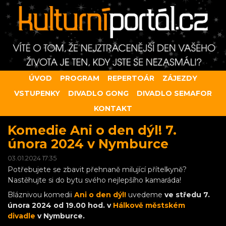
ÚVOD
PROGRAM
REPERTOÁR
ZÁJEZDY
VSTUPENKY
DIVADLO GONG
DIVADLO SEMAFOR
KONTAKT
Komedie Ani o den dýl! 7.
února 2024 v Nymburce
03.01.2024 17:35
Potřebujete se zbavit přehnaně milující přítelkyně?
Nastěhujte si do bytu svého nejlepšího kamaráda!
Bláznivou komedii
Ani o den dýl!
uvedeme
ve středu 7.
února 2024 od 19.00 hod. v
Hálkově městském
divadle
v Nymburce
.