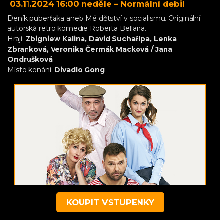
03.11.2024 16:00 neděle –
Normální debil
Deník puberťáka aneb Mé dětství v socialismu. Originální
autorská retro komedie Roberta Bellana.
Hrají:
Zbigniew Kalina, David Suchařípa, Lenka
Zbranková, Veronika Čermák Macková / Jana
Ondrušková
Místo konání:
Divadlo Gong
KOUPIT VSTUPENKY