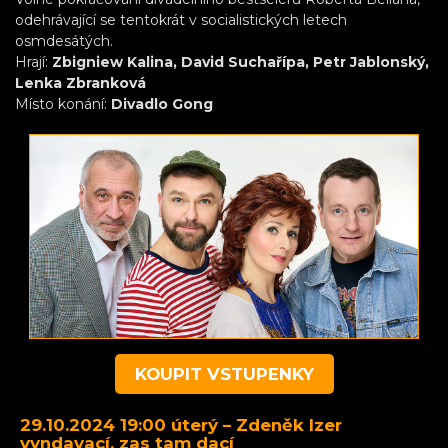
odehrávající se tentokrát v socialistických letech
osmdesátých.
Hrají:
Zbigniew Kalina, David Suchařípa, Petr Jablonský,
Lenka Zbranková
Místo konání:
Divadlo Gong
KOUPIT VSTUPENKY
29.10.2024 19:00 úterý –
Zdeněk Izer
vyndavací, zas tam dací