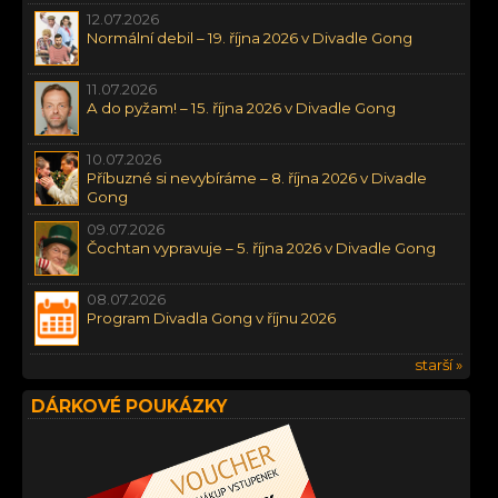
12.07.2026
Normální debil – 19. října 2026 v Divadle Gong
11.07.2026
A do pyžam! – 15. října 2026 v Divadle Gong
10.07.2026
Příbuzné si nevybíráme – 8. října 2026 v Divadle
Gong
09.07.2026
Čochtan vypravuje – 5. října 2026 v Divadle Gong
08.07.2026
Program Divadla Gong v říjnu 2026
starší »
DÁRKOVÉ POUKÁZKY