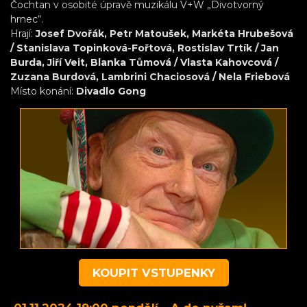
Čochtan v osobité úpravě muzikálu V+W „Divotvorný
hrnec“.
Hrají:
Josef Dvořák, Petr Matoušek, Markéta Hrubešová
/ Stanislava Topinková-Fořtová, Rostislav Trtík / Jan
Burda, Jiří Veit, Blanka Tůmová / Vlasta Kahovcová /
Zuzana Burdová, Lambrini Chaciosová / Nela Friebová
Místo konání:
Divadlo Gong
KOUPIT VSTUPENKY