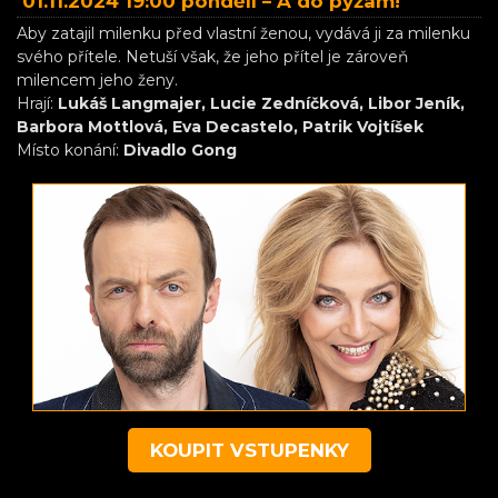
01.11.2024 19:00 pondělí –
A do pyžam!
Aby zatajil milenku před vlastní ženou, vydává ji za milenku
svého přítele. Netuší však, že jeho přítel je zároveň
milencem jeho ženy.
Hrají:
Lukáš Langmajer, Lucie Zedníčková, Libor Jeník,
Barbora Mottlová, Eva Decastelo, Patrik Vojtíšek
Místo konání:
Divadlo Gong
KOUPIT VSTUPENKY