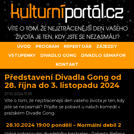
ÚVOD
PROGRAM
REPERTOÁR
ZÁJEZDY
VSTUPENKY
DIVADLO GONG
DIVADLO SEMAFOR
KONTAKT
Představení Divadla Gong od
28. října do 3. listopadu 2024
27.10.2024 11:55
Víte o tom, že nejztracenější den vašeho života je ten, kdy
jste se nezasmáli? Přijďte se pobavit u našich komedií v
pražském Divadle Gong.
28.10.2024 19:00 pondělí –
Normální debil 2
Volné pokračování divadelního bestseleru Roberta Bellana,