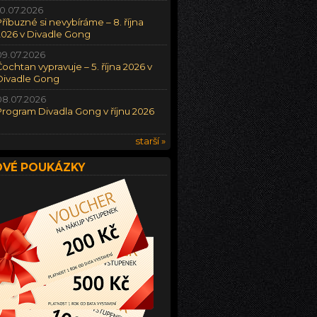
10.07.2026
Příbuzné si nevybíráme – 8. října
2026 v Divadle Gong
09.07.2026
Čochtan vypravuje – 5. října 2026 v
Divadle Gong
08.07.2026
Program Divadla Gong v říjnu 2026
starší »
VÉ POUKÁZKY