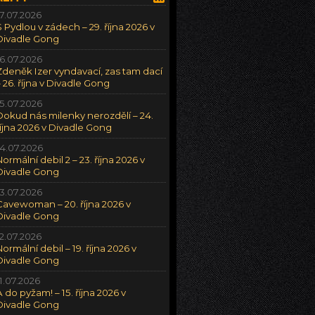
17.07.2026
S Pydlou v zádech – 29. října 2026 v
Divadle Gong
16.07.2026
Zdeněk Izer vyndavací, zas tam dací
– 26. října v Divadle Gong
15.07.2026
Dokud nás milenky nerozdělí – 24.
října 2026 v Divadle Gong
14.07.2026
Normální debil 2 – 23. října 2026 v
Divadle Gong
13.07.2026
Cavewoman – 20. října 2026 v
Divadle Gong
12.07.2026
Normální debil – 19. října 2026 v
Divadle Gong
11.07.2026
A do pyžam! – 15. října 2026 v
Divadle Gong