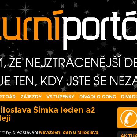
RTOÁR
ZÁJEZDY
VSTUPENKY
DIVADLO GONG
DIVAD
iloslava Šimka leden až
eji
rmíny představení
Návštěvní den u Miloslava
AKTUA