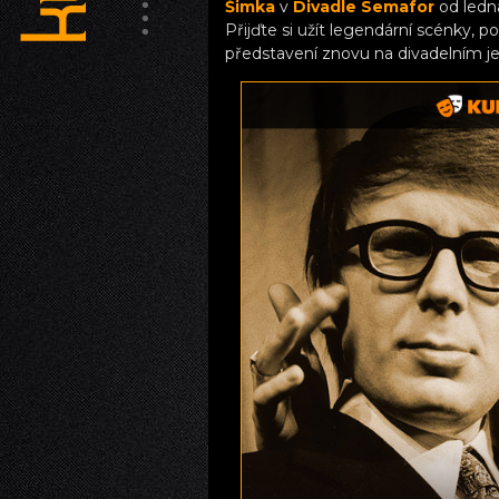
Šimka
v
Divadle Semafor
od ledn
Přijďte si užít legendární scénky, p
představení znovu na divadelním jev