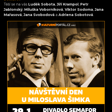
Těší se na vás
Luděk Sobota
,
Jiří Krampol
,
Petr
Jablonský
,
Miluška Voborníková
,
Viktor Sodoma
,
Jana
Mařasová
,
Jana Svobodová
a
Adriena Sobotová
.