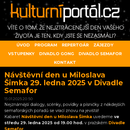
ÚVOD
PROGRAM
REPERTOÁR
ZÁJEZDY
VSTUPENKY
DIVADLO GONG
DIVADLO SEMAFOR
KONTAKT
Návštěvní den u Miloslava
Šimka 29. ledna 2025 v Divadle
Semafor
15.01.2025 20:50
Nejznámější dialogy, scénky, povídky a písničky z někdejších
semaforských pořadů se vrací znovu na jeviště!
Kabaret
Návštěvní den u Miloslava Šimka
uvedeme
ve
středu 29. ledna 2025 od 19.00 hod.
v pražském
Divadle
Semafor
.