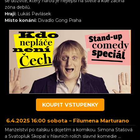
se dozvíte, který národ je nejlepší na světě a kde začíná
zóna debilů.
Hrají:
Lukáš Pavlásek
Místo konání:
Divadlo Gong Praha
KOUPIT VSTUPENKY
6.4.2025 16:00 sobota –
Filumena Marturano
Manželství po italsku s dojetím a komikou. Simona Stašová
a Svatopluk Skopal v hlavních rolích slavné komedie ...