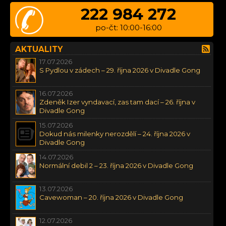
222 984 272
po-čt: 10:00-16:00
AKTUALITY
17.07.2026
S Pydlou v zádech – 29. října 2026 v Divadle Gong
16.07.2026
Zdeněk Izer vyndavací, zas tam dací – 26. října v
Divadle Gong
15.07.2026
Dokud nás milenky nerozdělí – 24. října 2026 v
Divadle Gong
14.07.2026
Normální debil 2 – 23. října 2026 v Divadle Gong
13.07.2026
Cavewoman – 20. října 2026 v Divadle Gong
12.07.2026