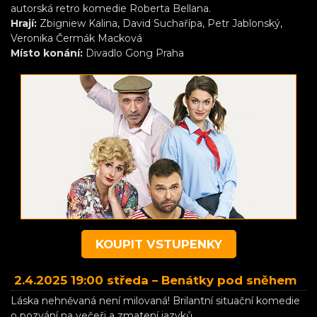
autorská retro komedie Roberta Bellana.
Hrají:
Zbigniew Kalina, David Suchařípa, Petr Jablonský,
Veronika Čermák Macková
Místo konání:
Divadlo Gong Praha
KOUPIT VSTUPENKY
2.4.2025 19:00 středa –
Benátky pod sněhem
Láska nehněvaná není milovaná! Brilantní situační komedie
o pozvání na večeři a zmatení jazyků.