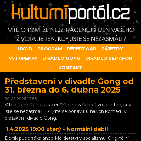
ÚVOD
PROGRAM
REPERTOÁR
ZÁJEZDY
VSTUPENKY
DIVADLO GONG
DIVADLO SEMAFOR
KONTAKT
Představení v divadle Gong od
31. března do 6. dubna 2025
30.03.2025 18:55
Víte o tom, že nejztracenější den vašeho života je ten, kdy
jste se nezasmáli? Přijďte se pobavit u našich komedií v
pražském divadle Gong.
1.4.2025 19:00 úterý –
Normální debil
Deník puberťáka aneb Mé dětství v socialismu. Originální