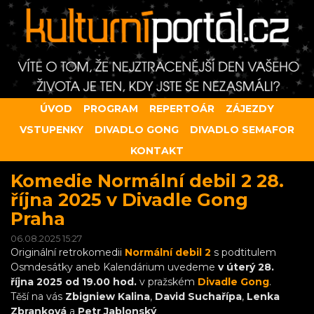
ÚVOD
PROGRAM
REPERTOÁR
ZÁJEZDY
VSTUPENKY
DIVADLO GONG
DIVADLO SEMAFOR
KONTAKT
Komedie Normální debil 2 28.
října 2025 v Divadle Gong
Praha
06.08.2025 15:27
Originální retrokomedii
Normální debil 2
s podtitulem
Osmdesátky aneb Kalendárium uvedeme
v úterý 28.
října 2025 od 19.00 hod.
v pražském
Divadle Gong
.
Těší na vás
Zbigniew Kalina
,
David Suchařípa
,
Lenka
Zbranková
a
Petr Jablonský