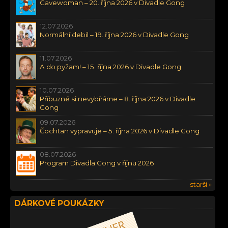
Cavewoman – 20. října 2026 v Divadle Gong
12.07.2026
Normální debil – 19. října 2026 v Divadle Gong
11.07.2026
A do pyžam! – 15. října 2026 v Divadle Gong
10.07.2026
Příbuzné si nevybíráme – 8. října 2026 v Divadle
Gong
09.07.2026
Čochtan vypravuje – 5. října 2026 v Divadle Gong
08.07.2026
Program Divadla Gong v říjnu 2026
starší »
DÁRKOVÉ POUKÁZKY