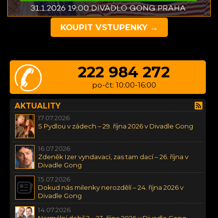
KOUPIT VSTUPENKY →
222 984 272
po-čt: 10:00-16:00
AKTUALITY
17.07.2026
S Pydlou v zádech – 29. října 2026 v Divadle Gong
16.07.2026
Zdeněk Izer vyndavací, zas tam dací – 26. října v
Divadle Gong
15.07.2026
Dokud nás milenky nerozdělí – 24. října 2026 v
Divadle Gong
14.07.2026
Normální debil 2 – 23. října 2026 v Divadle Gong