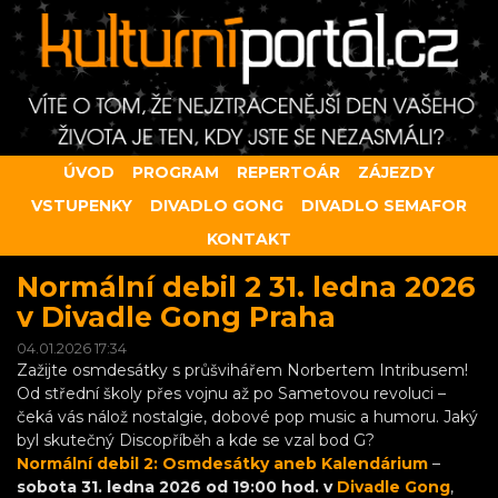
ÚVOD
PROGRAM
REPERTOÁR
ZÁJEZDY
VSTUPENKY
DIVADLO GONG
DIVADLO SEMAFOR
KONTAKT
Normální debil 2 31. ledna 2026
v Divadle Gong Praha
04.01.2026 17:34
Zažijte osmdesátky s průšvihářem Norbertem Intribusem!
Od střední školy přes vojnu až po Sametovou revoluci –
čeká vás nálož nostalgie, dobové pop music a humoru. Jaký
byl skutečný Discopříběh a kde se vzal bod G?
Normální debil 2: Osmdesátky aneb Kalendárium
–
sobota 31. ledna 2026 od 19:00 hod. v
Divadle Gong
,