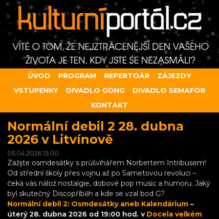
ÚVOD
PROGRAM
REPERTOÁR
ZÁJEZDY
VSTUPENKY
DIVADLO GONG
DIVADLO SEMAFOR
KONTAKT
Normální debil 2 28. dubna
2026 v Litvínově
05.04.2026 15:00
Zažijte osmdesátky s průšvihářem Norbertem Intribusem!
Od střední školy přes vojnu až po Sametovou revoluci –
čeká vás nálož nostalgie, dobové pop music a humoru. Jaký
byl skutečný Discopříběh a kde se vzal bod G?
Normální debil 2: Osmdesátky aneb Kalendárium
–
úterý 28. dubna 2026 od 19:00 hod. v
Docela velkém