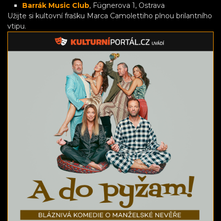
Barrák Music Club
, Fügnerova 1, Ostrava
Užijte si kultovní frašku Marca Camolettiho plnou brilantního
vtipu.