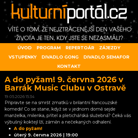
ÚVOD
PROGRAM
REPERTOÁR
ZÁJEZDY
VSTUPENKY
DIVADLO GONG
DIVADLO SEMAFOR
KONTAKT
A do pyžam! 9. června 2026 v
Barrák Music Clubu v Ostravě
19.05.2026 15:34
Připravte se na smršť zmatků v brilantní francouzské
komedii! Co se stane, když se v jednom domě sejde
manželka, milenka, přítel a pletichářská služebná? Čeká vás
výbušný koktejl lží, záměn a nečekaných odhalení.
A do pyžam!
úterý 9. června 2026 | 19:00