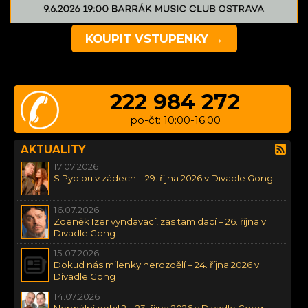
KOUPIT VSTUPENKY →
222 984 272
po-čt: 10:00-16:00
AKTUALITY
17.07.2026
S Pydlou v zádech – 29. října 2026 v Divadle Gong
16.07.2026
Zdeněk Izer vyndavací, zas tam dací – 26. října v
Divadle Gong
15.07.2026
Dokud nás milenky nerozdělí – 24. října 2026 v
Divadle Gong
14.07.2026
Normální debil 2 – 23. října 2026 v Divadle Gong