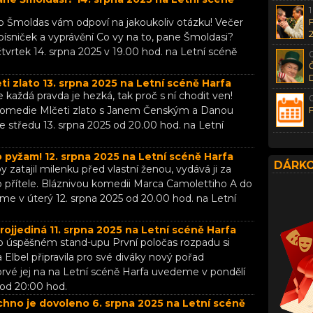
Ivo Šmoldas vám odpoví na jakoukoliv otázku! Večer
písniček a vyprávění Co vy na to, pane Šmoldasi?
vrtek 14. srpna 2025 v 19.00 hod. na Letní scéně
i zlato 13. srpna 2025 na Letní scéně Harfa
e každá pravda je hezká, tak proč s ní chodit ven!
komedie Mlčeti zlato s Janem Čenským a Danou
 středu 13. srpna 2025 od 20.00 hod. na Letní
pyžam! 12. srpna 2025 na Letní scéně Harfa
DÁRKO
by zatajil milenku před vlastní ženou, vydává ji za
 přítele. Bláznivou komedii Marca Camolettiho A do
e v úterý 12. srpna 2025 od 20.00 hod. na Letní
Trojjediná 11. srpna 2025 na Letní scéně Harfa
Po úspěšném stand-upu První poločas rozpadu si
Elbel připravila pro své diváky nový pořad
prvé jej na na Letní scéně Harfa uvedeme v pondělí
 od 20:00 hod.
hno je dovoleno 6. srpna 2025 na Letní scéně