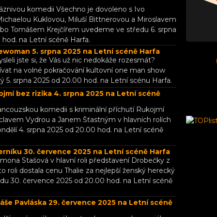
Bláznivou komedii Všechno je dovoleno s Ivo
chaelou Kuklovou, Miluší Bittnerovou a Miroslavem
o Tomášem Krejčířem uvedeme ve středu 6. srpna
 hod. na Letní scéně Harfa.
woman 5. srpna 2025 na Letní scéně Harfa
ysleli jste si, že Vás už nic nedokáže rozesmát?
dívat na volné pokračování kultovní one man show
 5. srpna 2025 od 20.00 hod. na Letní scénu Harfa.
mí bez rizika 4. srpna 2025 na Letní scéně
rancouzskou komedii s kriminální příchutí Rukojmí
Václavem Vydrou a Janem Šťastným v hlavních rolích
dělí 4. srpna 2025 od 20.00 hod. na Letní scéně
rníku 30. července 2025 na Letní scéně Harfa
imona Stašová v hlavní roli představení Drobečky z
to roli dostala cenu Thalie za nejlepší ženský herecký
edu 30. července 2025 od 20.00 hod. na Letní scéně
áše Pavláska 29. července 2025 na Letní scéně