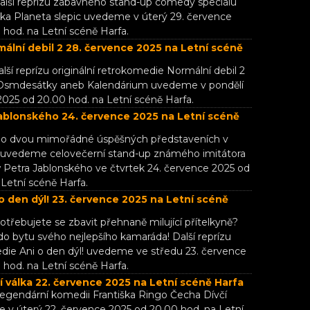
Další reprízu zábavného stand-up comedy speciálu
ka Planeta slepic uvedeme v úterý 29. července
 hod. na Letní scéně Harfa.
lní debil 2 28. července 2025 na Letní scéně
alší reprízu originální retrokomedie Normální debil 2
 Osmdesátky aneb Kalendárium uvedeme v pondělí
2025 od 20.00 hod. na Letní scéně Harfa.
ablonského 24. července 2025 na Letní scéně
 Po dvou mimořádné úspěšných představeních v
 uvedeme celovečerní stand-up známého imitátora
 Petra Jablonského ve čtvrtek 24. července 2025 od
Letní scéně Harfa.
 den dýl! 23. července 2025 na Letní scéně
otřebujete se zbavit přehnaně milující přítelkyně?
do bytu svého nejlepšího kamaráda! Další reprízu
die Ani o den dýl! uvedeme ve středu 23. července
 hod. na Letní scéně Harfa.
 válka 22. července 2025 na Letní scéně Harfa
Legendární komedii Františka Ringo Čecha Dívčí
 v úterý 22. července 2025 od 20.00 hod. na Letní