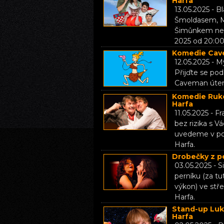
Harfa
13.05.2025 - 
Šmoldasem, Mi
Šimůnkem neb
2025 od 20:00
Komedie Cave
12.05.2025 - M
Přijďte se po
Caveman úterý
Komedie Rukoj
Harfa
11.05.2025 - F
bez rizika s 
uvedeme v pon
Harfa.
Drobečky z pe
03.05.2025 - S
perníku (za tu
výkon) ve stř
Harfa.
Stand-up Luk
Harfa