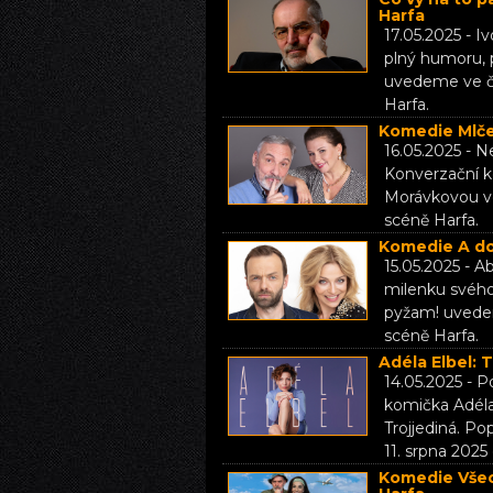
Harfa
17.05.2025 - 
plný humoru, 
uvedeme ve čt
Harfa.
Komedie Mlčet
16.05.2025 - N
Konverzační 
Morávkovou ve
scéně Harfa.
Komedie A do 
15.05.2025 - A
milenku svého
pyžam! uvedem
scéně Harfa.
Adéla Elbel: 
14.05.2025 - 
komička Adéla 
Trojjediná. Po
11. srpna 2025
Komedie Všec