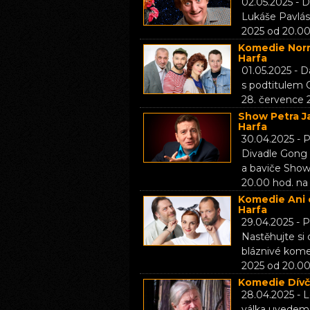
02.05.2025 - 
Lukáše Pavlás
2025 od 20.00
Komedie Normá
Harfa
01.05.2025 - D
s podtitulem
28. července 
Show Petra J
Harfa
30.04.2025 -
Divadle Gong
a baviče Show
20.00 hod. na 
Komedie Ani o
Harfa
29.04.2025 - P
Nastěhujte si 
bláznivé kome
2025 od 20.00
Komedie Dívčí
28.04.2025 - 
válka uvedeme