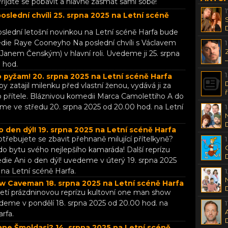
řijďte se pobavit a hlavně zasmát sami sobě!
slední chvíli 25. srpna 2025 na Letní scéně
oslední letošní novinkou na Letní scéně Harfa bude
die Raye Cooneyho Na poslední chvíli s Václavem
Janem Čenským) v hlavní roli. Uvedeme ji 25. srpna
 hod.
 pyžam! 20. srpna 2025 na Letní scéně Harfa
by zatajil milenku před vlastní ženou, vydává ji za
 přítele. Bláznivou komedii Marca Camolettiho A do
e ve středu 20. srpna 2025 od 20.00 hod. na Letní
 den dýl! 19. srpna 2025 na Letní scéně Harfa
otřebujete se zbavit přehnaně milující přítelkyně?
do bytu svého nejlepšího kamaráda! Další reprízu
die Ani o den dýl! uvedeme v úterý 19. srpna 2025
 na Letní scéně Harfa.
 Caveman 18. srpna 2025 na Letní scéně Harfa
Třetí prázdninovou reprízu kultovní one man show
me v pondělí 18. srpna 2025 od 20.00 hod. na
rfa.
ane Šmoldasi? 14. srpna 2025 na Letní scéně