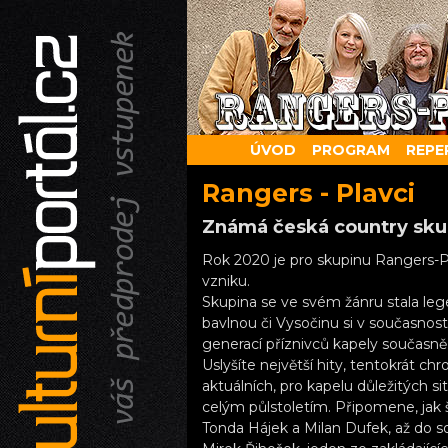
ÚVOD
PROGRAM
REPE
Rangers - Plavci
Známá česká country skup
Rok 2020 je pro skupinu Rangers-P
vzniku.
Skupina se ve svém žánru stala legen
bavlnou či Vysočinu si v současnos
generací příznivců kapely současně
Uslyšíte největší hity, tentokrát c
aktuálních, pro kapelu důležitých 
celým půlstoletím. Připomene, jak š
Tonda Hájek a Milan Dufek, až do s