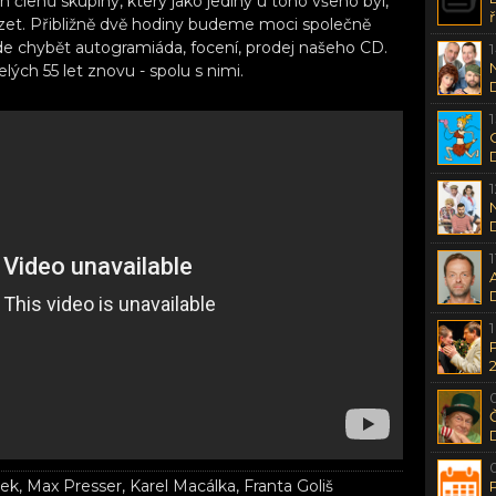
h členů skupiny, který jako jediný u toho všeho byl,
et. Přibližně dvě hodiny budeme moci společně
e chybět autogramiáda, focení, prodej našeho CD.
elých 55 let znovu - spolu s nimi.
ek, Max Presser, Karel Macálka, Franta Goliš