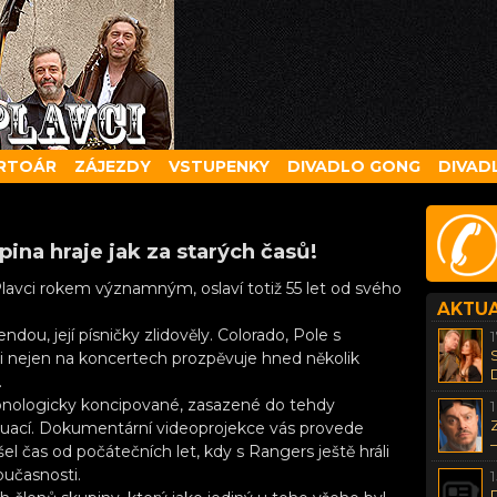
RTOÁR
ZÁJEZDY
VSTUPENKY
DIVADLO GONG
DIVAD
ina hraje jak za starých časů!
lavci rokem významným, oslaví totiž 55 let od svého
AKTUA
dou, její písničky zlidověly. Colorado, Pole s
ti nejen na koncertech prozpěvuje hned několik
.
hronologicky koncipované, zasazené do tehdy
situací. Dokumentární videoprojekce vás provede
el čas od počátečních let, kdy s Rangers ještě hráli
oučasnosti.