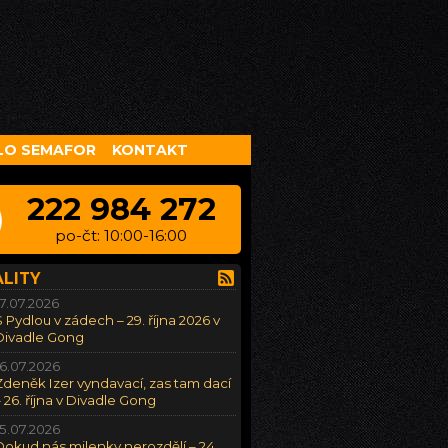
LO SEMAFOR
KONTAKT
222 984 272
po-čt: 10:00-16:00
LITY
17.07.2026
S Pydlou v zádech – 29. října 2026 v
Divadle Gong
16.07.2026
Zdeněk Izer vyndavací, zas tam dací
– 26. října v Divadle Gong
15.07.2026
Dokud nás milenky nerozdělí – 24.