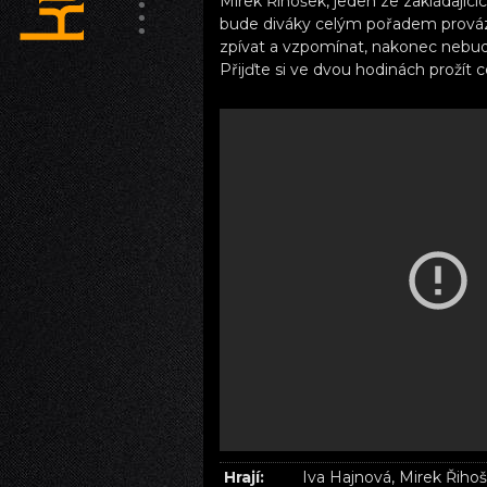
Mirek Řihošek, jeden ze zakládajícíc
bude diváky celým pořadem prováz
zpívat a vzpomínat, nakonec nebud
Přijďte si ve dvou hodinách prožít c
Hrají:
Iva Hajnová, Mirek Řihoš