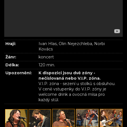
Hrají:
Ivan Hlas, Olin Nejezchleba, Norbi
Kovács
Žánr:
koncert
Délka:
120 min.
Upozornění:
K dispozici jsou dvě zóny -
nečíslovaná nebo V.I.P. zóna.
V.I.P. zóna - sezení u stolků s obsluhou.
V ceně vstupenky do V.I.P. zóny je
welcome drink a ovocná mísa pro
každý stůl.