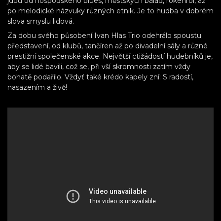
jdou od hospodského blues, městských balad, rokenrol, až
po melodické názvuky různých etnik. Je to hudba v dobrém
slova smyslu lidová.
Za dobu svého působení Ivan Hlas Trio odehrálo spoustu
představení, od klubů, tančíren až po divadelní sály a různé
prestižní společenské akce. Největší ctižádostí hudebníků je,
aby se lidé bavili, což se, při vší skromnosti zatím vždy
bohatě podařilo. Vždyť také krédo kapely zní: S radostí,
nasazením a živě!