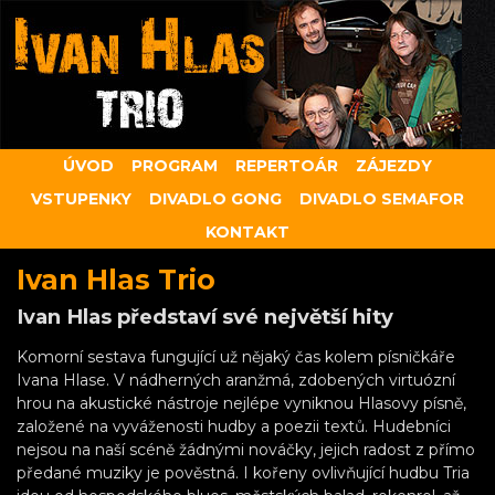
ÚVOD
PROGRAM
REPERTOÁR
ZÁJEZDY
VSTUPENKY
DIVADLO GONG
DIVADLO SEMAFOR
KONTAKT
Ivan Hlas Trio
Ivan Hlas představí své největší hity
Komorní sestava fungující už nějaký čas kolem písničkáře
Ivana Hlase. V nádherných aranžmá, zdobených virtuózní
hrou na akustické nástroje nejlépe vyniknou Hlasovy písně,
založené na vyváženosti hudby a poezii textů. Hudebníci
nejsou na naší scéně žádnými nováčky, jejich radost z přímo
předané muziky je pověstná. I kořeny ovlivňující hudbu Tria