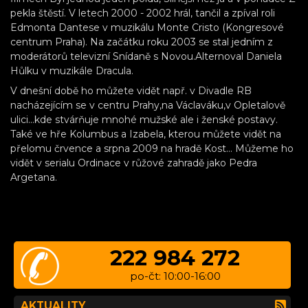
pekla štěstí. V letech 2000 - 2002 hrál, tančil a zpíval roli
Edmonta Dantese v muzikálu Monte Cristo (Kongresové
centrum Praha). Na začátku roku 2003 se stal jedním z
moderátorů televizní Snídaně s Novou.Alternoval Daniela
Hůlku v muzikále Dracula.
V dnešní době ho můžete vidět např. v Divadle RB
nacházejícím se v centru Prahy,na Václaváku,v Opletalově
ulici...kde stvárňuje mnohé mužské ale i ženské postavy.
Také ve hře Kolumbus a Izabela, kterou můžete vidět na
přelomu črvence a srpna 2009 na hradě Kost... Můžeme ho
vidět v serialu Ordinace v růžové zahradě jako Pedra
Argetana.
222 984 272
po-čt: 10:00-16:00
AKTUALITY