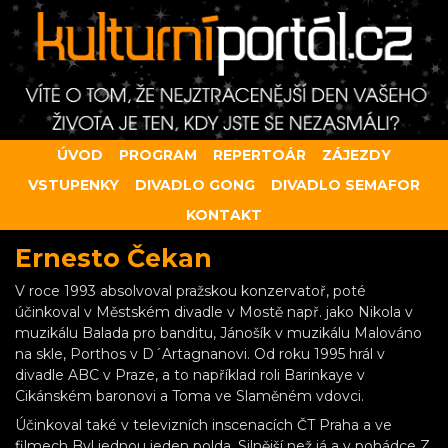
ÚVOD
PROGRAM
REPERTOÁR
ZÁJEZDY
VSTUPENKY
DIVADLO GONG
DIVADLO SEMAFOR
KONTAKT
Ernesto Čekan
V roce 1993 absolvoval pražskou konzervatoř, poté
účinkoval v Městském divadle v Mostě např. jako Nikola v
muzikálu Balada pro banditu, Jánošík v muzikálu Malováno
na skle, Porthos v D´Artagnanovi. Od roku 1995 hrál v
divadle ABC v Praze, a to například roli Barinkaye v
Cikánském baronovi a Toma ve Slaměném vdovci.
Účinkoval také v televizních inscenacích ČT Praha a ve
filmech Byl jednou jeden polda, Silnější než já a v pohádce Z