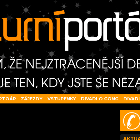
RTOÁR
ZÁJEZDY
VSTUPENKY
DIVADLO GONG
DIVAD
AKTUA