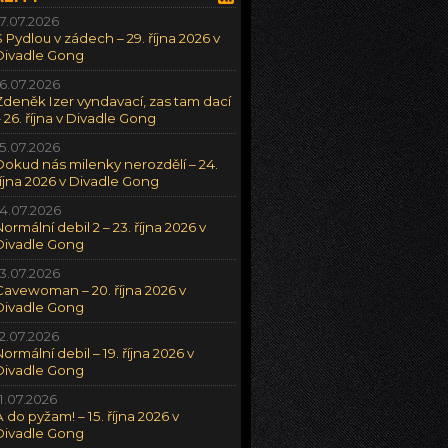
17.07.2026
S Pydlou v zádech – 29. října 2026 v
Divadle Gong
16.07.2026
Zdeněk Izer vyndavací, zas tam dací
– 26. října v Divadle Gong
15.07.2026
Dokud nás milenky nerozdělí – 24.
října 2026 v Divadle Gong
14.07.2026
Normální debil 2 – 23. října 2026 v
Divadle Gong
13.07.2026
Cavewoman – 20. října 2026 v
Divadle Gong
12.07.2026
Normální debil – 19. října 2026 v
Divadle Gong
11.07.2026
A do pyžam! – 15. října 2026 v
Divadle Gong