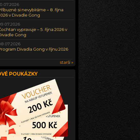
10.07.2026
Příbuzné si nevybíráme – 8. října
2026 v Divadle Gong
09.07.2026
Čochtan vypravuje – 5. října 2026 v
Divadle Gong
08.07.2026
Program Divadla Gong v říjnu 2026
starší »
VÉ POUKÁZKY