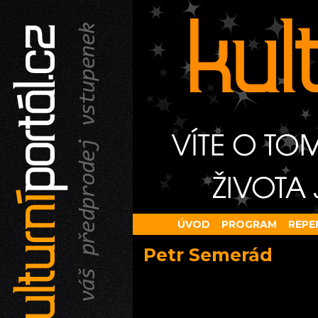
ÚVOD
PROGRAM
REPE
Petr Semerád