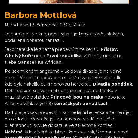
Barbora Mottlová
Narodila se 18. července 1986 v Praze.
Je narozena ve znamení Raka – je tedy citově založená,
obdařená bohatou fantazií…
Jako herečka je známá především ze seriálu
Přístav,
Ohnivý kuře
nebo
První republika
. Z filmů jmenujme
třeba
Ganster Ka Afričan
.
Po sedmiletém angažmá v Šaldově divadle je na volné
noze. Působila například na scéně divadla Bez zábradlí,
kde byla několik let kmenovou herečkou
Divadla pohádek
.
Děti i dospělí si ji velmi oblíbili jako princeznu Lenku v
muzikálové pohádce
Princové jsou na draka
nebo jako
Anče ve věhlasných
Krkonošských pohádkách
.
Barbora je však především komediální herečka a že není jen
na ozdobu, přestože její atraktivnost se dá jen težko
přehlédnout, skvěle dokazuje ve ztřeštěné komedii
Natěrač
, kde ztvárňuje hlavní ženskou roli, Simonu a nové