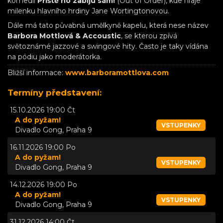
komedii
Příště ho zabiju sám!
(Out of Order), kde hraje
milenku hlavního hrdiny Jane Wortingtonovou.
Dále má tato půvabná umělkyně kapelu, která nese název
Barbora Mottlová & Accoustic
, se kterou zpívá
světoznámé jazzové a swingové hity. Často je taky vídána
na pódiu jako moderátorka.
Bližší informace:
www.barboramottlova.com
Termíny představení:
15.10.2026 19:00 Čt
A do pyžam!
VSTUPENKY
Divadlo Gong, Praha 9
16.11.2026 19:00 Po
A do pyžam!
VSTUPENKY
Divadlo Gong, Praha 9
14.12.2026 19:00 Po
A do pyžam!
VSTUPENKY
Divadlo Gong, Praha 9
31.12.2026 14:00 Čt