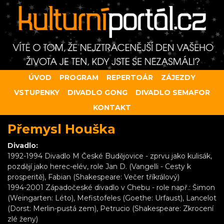
ÚVOD
PROGRAM
REPERTOÁR
ZÁJEZDY
VSTUPENKY
DIVADLO GONG
DIVADLO SEMAFOR
KONTAKT
Přemysl Houška
Divadlo:
1992-1994 Divadlo M České Budějovice - zprvu jako kulisák,
pozdějí jako herec-elév, role Jan D. (Vangelli - Cesty k
prosperitě), Fabian (Shakespeare: Večer tříkrálový)
1994-2001 Západočeské divadlo v Chebu - role např.: Šimon
(Weingarten: Léto), Mefistofeles (Goethe: Urfaust), Lancelot
(Dorst: Merlin-pustá zem), Petrucio (Shakespeare: Zkrocení
zlé ženy)