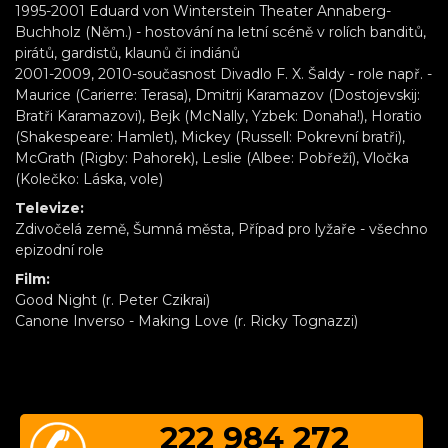
1995-2001 Eduard von Winterstein Theater Annaberg-
Buchholz (Něm.) - hostování na letní scéně v rolích banditů,
pirátů, gardistů, klaunů či indiánů
2001-2009, 2010-současnost Divadlo F. X. Šaldy - role např. -
Maurice (Carierre: Terasa), Dmitrij Karamazov (Dostojevskij:
Bratři Karamazovi), Bejk (McNally, Yzbek: Donaha!), Horatio
(Shakespeare: Hamlet), Mickey (Russell: Pokrevní bratři),
McGrath (Rigby: Pahorek), Leslie (Albee: Pobřeží), Vločka
(Kolečko: Láska, vole)
Televize:
Zdivočelá země, Šumná města, Případ pro lyžaře - všechno
epizodní role
Film:
Good Night (r. Peter Czikrai)
Canone Inverso - Making Love (r. Ricky Tognazzi)
222 984 272