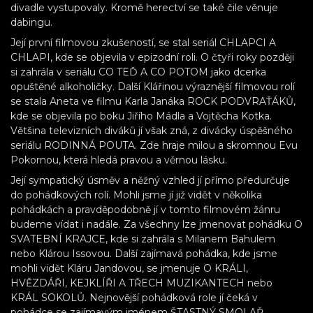
divadle vystupovaly. Kromě herectví se také čile věnuje
dabingu.
Její první filmovou zkušeností, se stal seriál CHLAPCI A
CHLAPI, kde se objevila v epizodní roli. O čtyři roky později
si zahrála v seriálu CO TEĎ A CO POTOM jako dcerka
opuštěné alkoholičky. Další Klářinou výraznější filmovou rolí
se stala Aneta ve filmu Karla Janáka ROCK PODVRAŤÁKŮ,
kde se objevila po boku Jiřího Mádla a Vojtěcha Kotka.
Většina televizních diváků jí však zná, z divácky úspěšného
seriálu RODINNÁ POUTA. Zde hraje milou a skromnou Evu
Pokornou, která hledá pravou a věrnou lásku.
Její sympatický úsměv a něžný vzhled jí přímo předurčuje
do pohádkových rolí. Mohli jsme jí již vidět v několika
pohádkách a pravděpodobně jí v tomto filmovém žánru
budeme vídat i nadále. Za všechny lze jmenovat pohádku O
SVATEBNÍ KRAJCE, kde si zahrála s Milanem Bahulem
nebo Klárou Issovou. Další zajímavá pohádka, kde jsme
mohli vidět Kláru Jandovou, se jmenuje O KRÁLI,
HVĚZDÁŘI, KEJKLÍŘI A TŘECH MUZIKANTECH nebo
KRÁL SOKOLŮ. Nejnovější pohádková role jí čeká v
pohádce se zajímavým jménem ŠTASTNÝ SMOLAŘ.