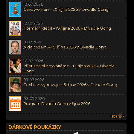
13.07.2026
Cavewoman – 20. října 2026 v Divadle Gong
12.07.2026
Normální debil – 19. října 2026 v Divadle Gong
11.07.2026
A do pyžam! – 15. října 2026 v Divadle Gong
10.07.2026
Příbuzné si nevybíráme – 8. října 2026 v Divadle
Gong
09.07.2026
Čochtan vypravuje – 5. října 2026 v Divadle Gong
08.07.2026
Program Divadla Gong v říjnu 2026
starší »
DÁRKOVÉ POUKÁZKY