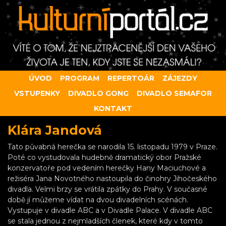
ÚVOD
PROGRAM
REPERTOÁR
ZÁJEZDY
VSTUPENKY
DIVADLO GONG
DIVADLO SEMAFOR
KONTAKT
Klára Jandová
Tato půvabná herečka se narodila 15. listopadu 1979 v Praze.
Poté co vystudovala hudebně dramatický obor Pražské
konzervatoře pod vedením herečky Hany Maciuchové a
režiséra Jana Novotného nastoupila do činohry Jihočeského
divadla. Velmi brzy se vrátila zpátky do Prahy. V současné
době jí můžeme vídat na dvou divadelních scénách.
Vystupuje v divadle ABC a v Divadle Palace. V divadle ABC
se stala jednou z nejmladších členek, které kdy v tomto