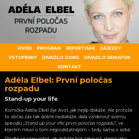
ÚVOD
PROGRAM
REPERTOÁR
ZÁJEZDY
VSTUPENKY
DIVADLO GONG
DIVADLO SEMAFOR
KONTAKT
Adéla Elbel: První poločas
rozpadu
Stand-up your life
Komička Adéla Elbel žije život, jak nejlíp dokáže. Ale protože
to občas zas tak dobře nedokáže, dala vzniknout svému
speciálu
„Stand up your life: první poločas rozpadu”
, ve
kterém mluví o tom nejpodstatnějším – tedy sama o sobě.
Přijďte se přesvědčit, jak dokáže být zábavná, stejně jako