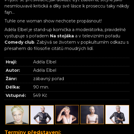
nesmlouvavě kritická a díky své lásce k proseccu taky někdy
fajn…
Tuhle one woman show nechcete propásnout!
Adéla Elbel je stand-up komička a moderátorka, pravidelně
vystupuje s pořadem
Na stojáka
a v televizním pořadu
Comedy club
. Zabývá se životem v popkulturním odkazu s
přesahem do filosofie citátů moudrých lidí.
Hrají:
Adéla Elbel
Autor:
Adéla Elbel
Žánr:
zábavný pořad
Délka:
90 min.
Vstupné:
549 Kč
Termíny představení: