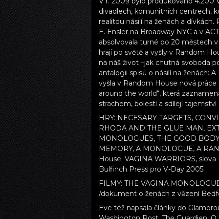
V r. 2009 bylo produkováno 4.200 
divadlech, komunitních centrech, ko
realitou násilí na ženách a dívkách.
E. Ensler na Broadway NYC a v ACT
absolvovala turné po 20 městech v 
hrají po světě a vyšly v Random Hous
na náš život –jak chutná svoboda p
antalogii spisů o násilí na ženách:
vyšla v Random House nová práce „I 
around the world“, která zaznamená
strachem, bolestí a sdílejí tajemství 
HRY: NECESARY TARGETS, CONV
RHODA AND THE GLUE MAN, EX
MONOLOGUES, THE GOOD BODY, 
MEMORY, A MONOLOGUE, A RANT A
House. VAGINA WARRIORS, slova E. 
Bulfinch Press pro V-Day 2005.
FILMY: THE VAGINA MONOLOGUES-
/dokument o ženách z vězení Bedfor
Eve též napsala články do Glamorou
Washington Post, The Guardien, O 