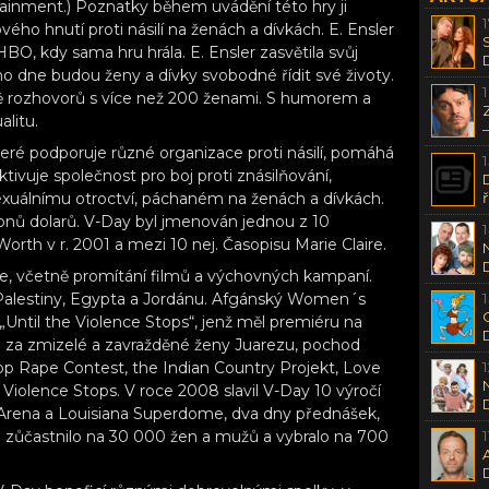
ainment.) Poznatky během uvádění této hry ji
vého hnutí proti násilí na ženách a dívkách. E. Ensler
, kdy sama hru hrála. E. Ensler zasvětila svůj
dnoho dne budou ženy a dívky svobodné řídit své životy.
ě rozhovorů s více než 200 ženami. S humorem a
alitu.
teré podporuje různé organizace proti násilí, pomáhá
tivuje společnost pro boj proti znásilňování,
exuálnímu otroctví, páchaném na ženách a dívkách.
ionů dolarů. V-Day byl jmenován jednou z 10
rth v r. 2001 a mezi 10 nej. Časopisu Marie Claire.
ce, včetně promítání filmů a výchovných kampaní.
,Palestiny, Egypta a Jordánu. Afgánský Women´s
ntil the Violence Stops“, jenž měl premiéru na
d za zmizelé a zavražděné ženy Juarezu, pochod
top Rape Contest, the Indian Country Projekt, Love
e Violence Stops. V roce 2008 slavil V-Day 10 výročí
 Arena a Louisiana Superdome, dva dny přednášek,
e zůčastnilo na 30 000 žen a mužů a vybralo na 700