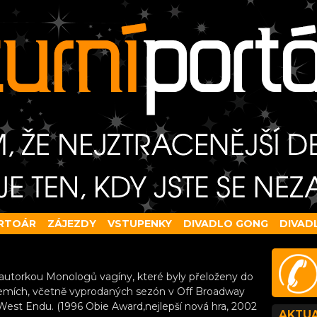
RTOÁR
ZÁJEZDY
VSTUPENKY
DIVADLO GONG
DIVAD
e autorkou Monologů vagíny, které byly přeloženy do
 zemích, včetně vyprodaných sezón v Off Broadway
est Endu. (1996 Obie Award,nejlepší nová hra, 2002
AKTUA