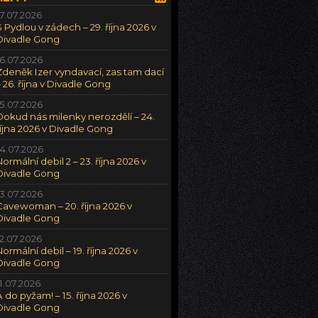
17.07.2026
S Pydlou v zádech – 29. října 2026 v
Divadle Gong
16.07.2026
Zdeněk Izer vyndavací, zas tam dací
– 26. října v Divadle Gong
15.07.2026
Dokud nás milenky nerozdělí – 24.
října 2026 v Divadle Gong
14.07.2026
Normální debil 2 – 23. října 2026 v
Divadle Gong
13.07.2026
Cavewoman – 20. října 2026 v
Divadle Gong
12.07.2026
Normální debil – 19. října 2026 v
Divadle Gong
11.07.2026
A do pyžam! – 15. října 2026 v
Divadle Gong