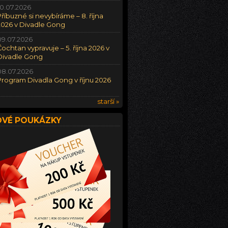
10.07.2026
Příbuzné si nevybíráme – 8. října
2026 v Divadle Gong
09.07.2026
Čochtan vypravuje – 5. října 2026 v
Divadle Gong
08.07.2026
Program Divadla Gong v říjnu 2026
starší »
VÉ POUKÁZKY