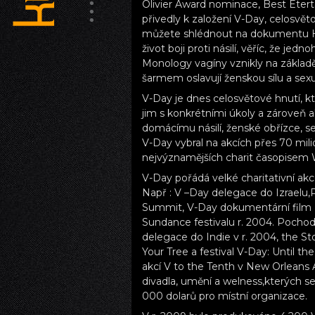
Olivier Award nominace, Best Etert
přivedly k založení V-Day, celosvěto
můžete shlédnout na dokumentu HBO
život boji proti násilí, věříc, že je
Monology vagíny vznikly na základ
šarmem oslavují ženskou sílu a sexu
V-Day je dnes celosvětové hnutí, k
jim s konkrétními úkoly a zároveň ak
domácímu násilí, ženské obřízce, s
V-Day vybral na akcích přes 70 mil
nejvýznamějších charit časopisem Wo
V-Day pořádá velké charitativní ak
Např : V –Day delegace do Izraelu
Summit, V-Day dokumentární film „U
Sundance festivalu r. 2004. Pocho
delegace do Indie v r. 2004, the S
Your Tree a festival V-Day: Until th
akcí V to the Tenth v New Orleans
divadla, umění a welness,kterých s
000 dolarů pro místní organizace.