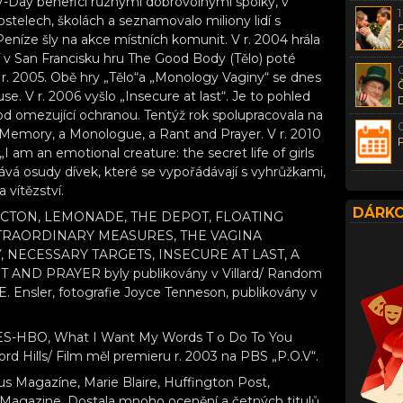
V-Day beneficí různými dobrovolnými spolky, v
stelech, školách a seznamovalo miliony lidí s
 Peníze šly na akce místních komunit. V r. 2004 hrála
 v San Francisku hru The Good Body (Tělo) poté
r. 2005. Obě hry „Tělo“a „Monology Vaginy“ se dnes
e. V r. 2006 vyšlo „Insecure at last“. Je to pohled
od omezující ochranou. Tentýž rok spolupracovala na
 A Memory, a Monologue, a Rant and Prayer. V r. 2010
am an emotional creature: the secret life of girls
vá osudy dívek, které se vypořádávají s vyhrůžkami,
a vítězství.
DÁRKO
ICTON, LEMONADE, THE DEPOT, FLOATING
TRAORDINARY MEASURES, THE VAGINA
NECESSARY TARGETS, INSECURE AT LAST, A
ND PRAYER byly publikovány v Villard/ Random
Ensler, fotografie Joyce Tenneson, publikovány v
HBO, What I Want My Words T o Do To You
d Hills/ Film měl premieru r. 2003 na PBS „P.O.V“.
s Magazíne, Marie Blaire, Huffington Post,
Magazine. Dostala mnoho ocenění a četných titulů,