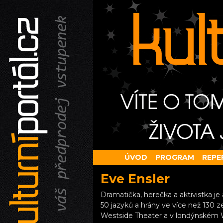
ÚVOD
PROGRAM
REPE
Eve Ensler
Dramatička, herečka a aktivistka j
50 jazyků a hrány ve více než 130
Westside Theater a v londýnském W